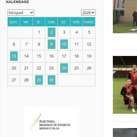
KALENDARZ
pon.
wt.
śr.
czw.
pt.
sob.
niedz.
1
2
3
4
5
6
7
8
9
10
11
12
13
14
15
16
17
18
19
20
21
22
23
24
25
26
27
28
29
30