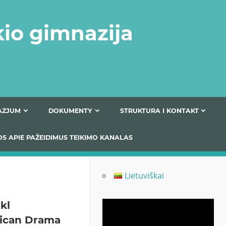
kio gimnazija
FERTA GIMNAZJUM
DOKUMENTY
STRUKTURA
 INFORMACIJOS APIE PAŽEIDIMUS TEIKIMO KANALAS
Lietuviškai
kl
Odtwarzacz
ican Drama
video