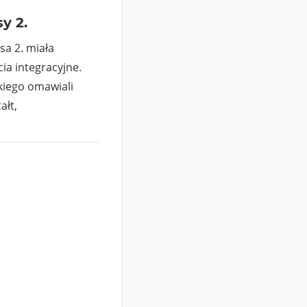
y 2.
sa 2. miała
ia integracyjne.
skiego omawiali
ałt,