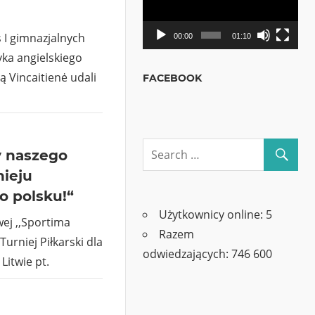
s I gimnazjalnych
00:00
01:10
yka angielskiego
ą Vincaitienė udali
FACEBOOK
y naszego
ieju
o polsku!“
Użytkownicy online:
5
wej ,,Sportima
Razem
Turniej Piłkarski dla
odwiedzających:
746 600
Litwie pt.