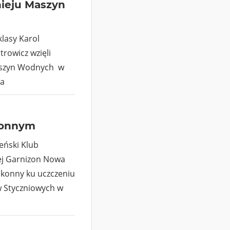
nieju Maszyn
klasy Karol
trowicz wzięli
aszyn Wodnych w
wa
 konnym
eński Klub
ej Garnizon Nowa
 konny ku uczczeniu
 Styczniowych w