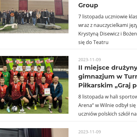
Group
7 listopada uczniowie kla
wraz z nauczycielkami jęz
Krystyną Disewicz i Bożen
się do Teatru
2023-11-09
II miejsce drużyn
gimnazjum w Turn
Piłkarskim „Graj p
8 listopada w hali sporto
Arena‘‘ w Wilnie odbył się 
uczniów polskich szkół na 
2023-11-09