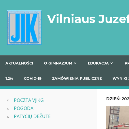
Skip
to
Vilniaus Juze
content
AKTUALNOŚCI
O GIMNAZJUM
EDUKACJA
1,2%
COVID-19
ZAMÓWIENIA PUBLICZNE
W
DZIEŃ:
202
POCZTA VJIKG
POGODA
PATYČIŲ DĖŽUTĖ