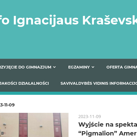
fo Ignacijaus Kraševs
PRZYJĘCIE DO GIMNAZJUM
EGZAMINY
O
YNIKI JAKOŚCI DZIAŁALNOŚCI
SAVIVALDYBĖS VIDINIS
3-11-09
2023-11-09
Wyjście na spekta
“Pigmalion” Amer