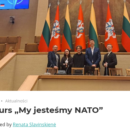
Aktualności
urs „My jesteśmy NATO”
ted by
Renata Slavinskienė