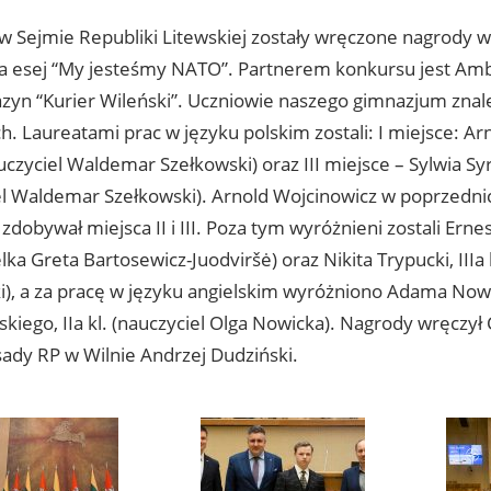
w Sejmie Republiki Litewskiej zostały wręczone nagrody w
a esej “My jesteśmy NATO”. Partnerem konkursu jest Am
zyn “Kurier Wileński”. Uczniowie naszego gimnazjum znale
h. Laureatami prac w języku polskim zostali: I miejsce: Ar
auczyciel Waldemar Szełkowski) oraz III miejsce – Sylwia Syrn
el Waldemar Szełkowski). Arnold Wojcinowicz w poprzedni
zdobywał miejsca II i III. Poza tym wyróżnieni zostali Ernes
lka Greta Bartosewicz-Juodviršė) oraz Nikita Trypucki, IIIa 
i), a za pracę w języku angielskim wyróżniono Adama Now
kiego, IIa kl. (nauczyciel Olga Nowicka). Nagrody wręczył 
sady RP w Wilnie Andrzej Dudziński.