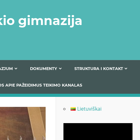
kio gimnazija
FERTA GIMNAZJUM
DOKUMENTY
STRUKTURA
 INFORMACIJOS APIE PAŽEIDIMUS TEIKIMO KANALAS
Lietuviškai
Odtwarzacz
video