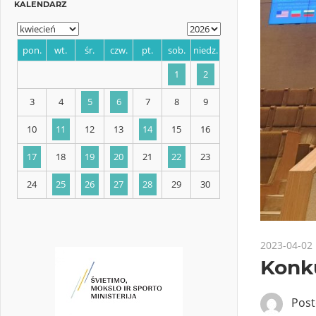
KALENDARZ
pon.
wt.
śr.
czw.
pt.
sob.
niedz.
1
2
3
4
5
6
7
8
9
10
11
12
13
14
15
16
2023-04-02
Konk
17
18
19
20
21
22
23
Pos
24
25
26
27
28
29
30