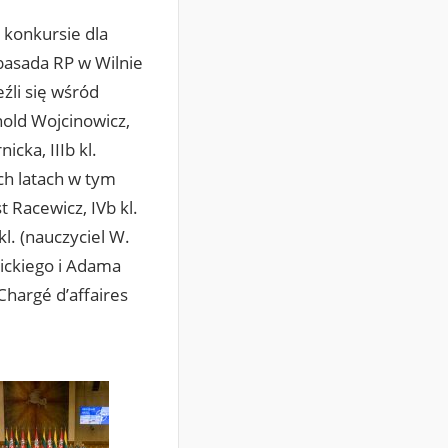
 konkursie dla
basada RP w Wilnie
źli się wśród
nold Wojcinowicz,
icka, IIIb kl.
ch latach w tym
t Racewicz, IVb kl.
kl. (nauczyciel W.
ickiego i Adama
Chargé d’affaires