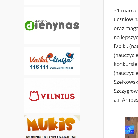
31 marca 
uczniów n
oraz maga
najlepszyc
IVb kl. (n
(nauczyci
konkursie 
(nauczycie
Szełkowsk
Szczygłows
a.i. Amba