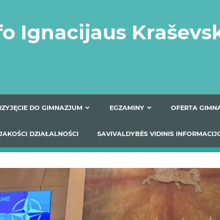
fo Ignacijaus Kraševs
PRZYJĘCIE DO GIMNAZJUM
EGZAMINY
O
YNIKI JAKOŚCI DZIAŁALNOŚCI
SAVIVALDYBĖS VIDINIS