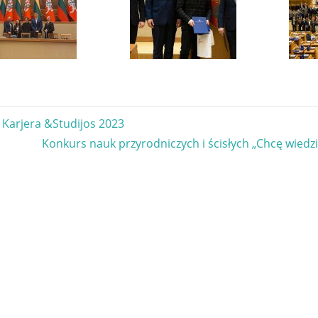
gacja
Karjera &Studijos 2023
Next
Konkurs nauk przyrodniczych i ścisłych „Chcę wiedz
u
Post: