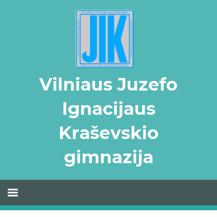
Skip
to
content
Vilniaus Juzefo
Ignacijaus
Kraševskio
gimnazija