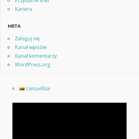
Przydatne linki
Kariera
META
Zaloguj się
Kanał wpisów
Kanał komentarzy
WordPress.org
Lietuviškai
Odtwarzacz
video