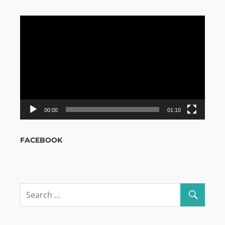
Odtwarzacz
video
00:00
01:10
FACEBOOK