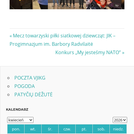
Nawigacja
Previous
Mecz towarzyski piłki siatkowej dziewcząt: JIK –
Post:
Progimnazjum im. Barbory Radvilaitė
wpisu
Next
Konkurs „My jesteśmy NATO”
Post:
POCZTA VJIKG
POGODA
PATYČIŲ DĖŽUTĖ