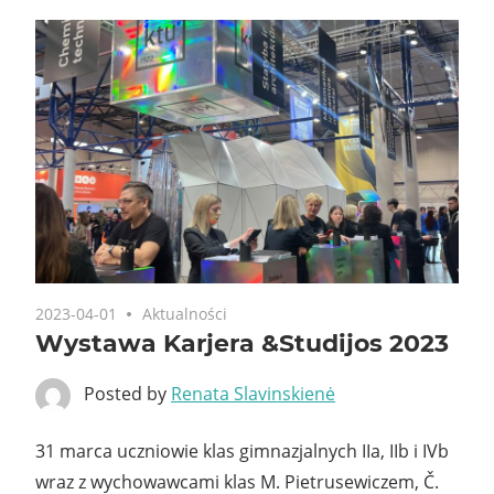
2023-04-01
Aktualności
Wystawa Karjera &Studijos 2023
Posted by
Renata Slavinskienė
31 marca uczniowie klas gimnazjalnych IIa, IIb i IVb
wraz z wychowawcami klas M. Pietrusewiczem, Č.