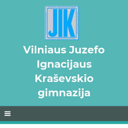
Skip
to
content
Vilniaus Juzefo
Ignacijaus
Kraševskio
gimnazija