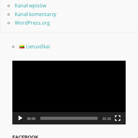
Kanał wpisów
Kanał komentarzy
WordPress.org
Lietuviškai
Odtwarzacz
video
00:00
01:10
FACEBOOK