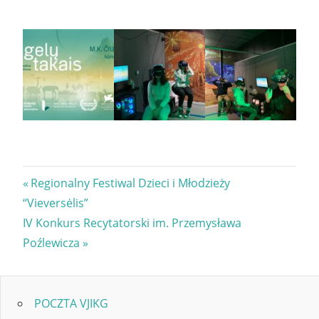
Nawigacja
Previous
Regionalny Festiwal Dzieci i Młodzieży
Post:
“Vieversėlis”
wpisu
Next
IV Konkurs Recytatorski im. Przemysława
Post:
Poźlewicza
POCZTA VJIKG