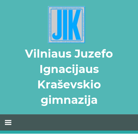
Skip
to
content
Vilniaus Juzefo
Ignacijaus
Kraševskio
gimnazija