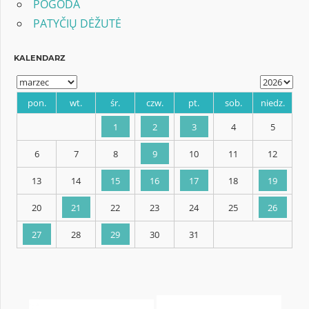
POGODA
PATYČIŲ DĖŽUTĖ