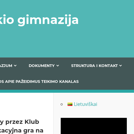
kio gimnazija
FERTA GIMNAZJUM
DOKUMENTY
STRUKTURA
 INFORMACIJOS APIE PAŽEIDIMUS TEIKIMO KANALAS
Lietuviškai
y przez Klub
Odtwarzacz
kacyjna gra na
video