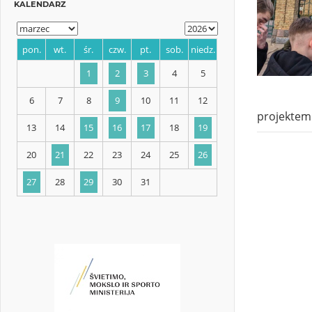
KALENDARZ
projektem
pon.
wt.
śr.
czw.
pt.
sob.
niedz.
1
2
3
4
5
6
7
8
9
10
11
12
13
14
15
16
17
18
19
20
21
22
23
24
25
26
27
28
29
30
31