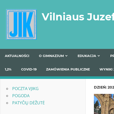
Skip
to
Vilniaus Juze
content
AKTUALNOŚCI
O GIMNAZJUM
EDUKACJA
1,2%
COVID-19
ZAMÓWIENIA PUBLICZNE
W
DZIEŃ:
202
POCZTA VJIKG
POGODA
PATYČIŲ DĖŽUTĖ