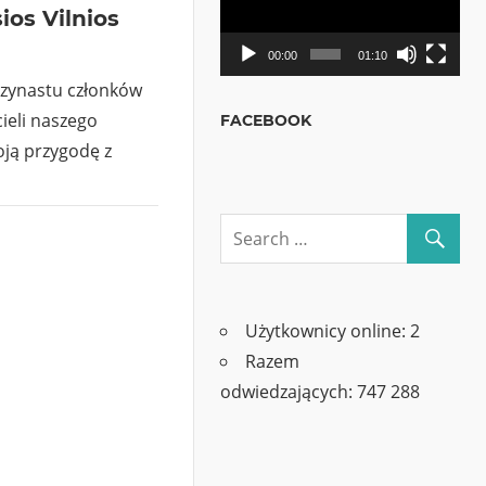
ios Vilnios
00:00
01:10
trzynastu członków
ieli naszego
FACEBOOK
ją przygodę z
Użytkownicy online:
2
Razem
odwiedzających:
747 288