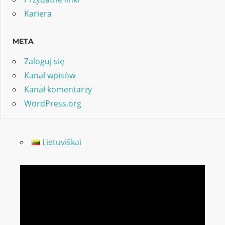
Kariera
META
Zaloguj się
Kanał wpisów
Kanał komentarzy
WordPress.org
Lietuviškai
Odtwarzacz
video