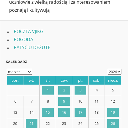
uczniowie z wielką radością i zainteresowaniem
poznają i kultywują
POCZTA VJIKG
POGODA
PATYČIŲ DĖŽUTĖ