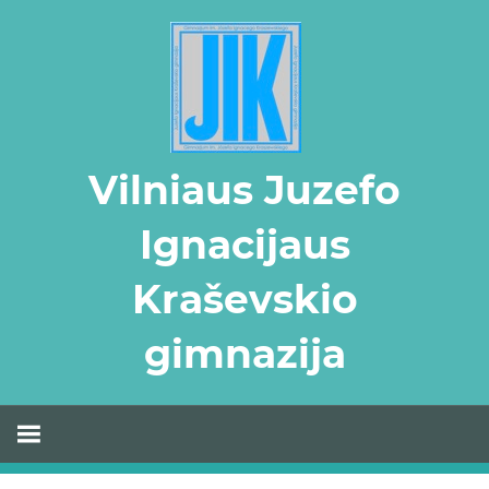
Skip
to
content
Vilniaus Juzefo
Ignacijaus
Kraševskio
gimnazija