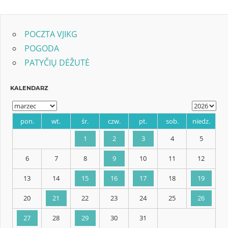
POCZTA VJIKG
POGODA
PATYČIŲ DĖŽUTĖ