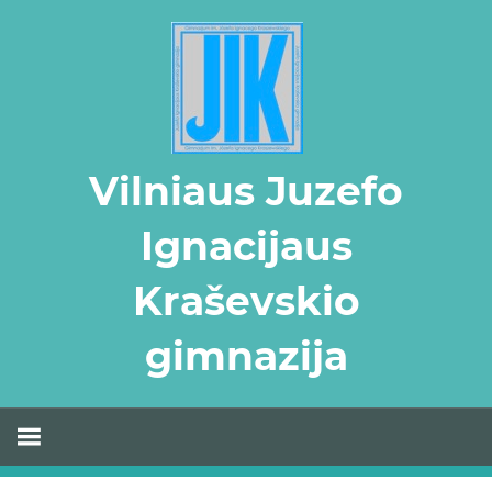
Skip
to
content
Vilniaus Juzefo
Ignacijaus
Kraševskio
gimnazija