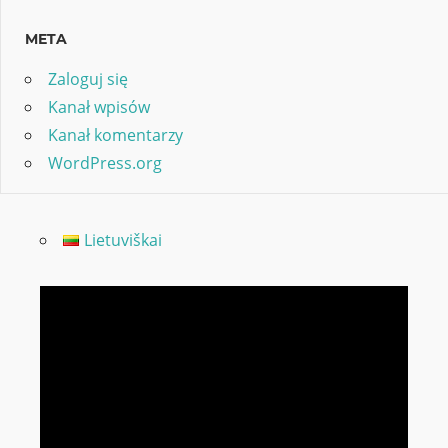
META
Zaloguj się
Kanał wpisów
Kanał komentarzy
WordPress.org
Lietuviškai
Odtwarzacz
video