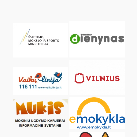
KALENDARZ
pon.
wt.
śr.
czw.
pt.
sob.
1
2
3
4
6
7
8
9
10
11
13
14
15
16
17
18