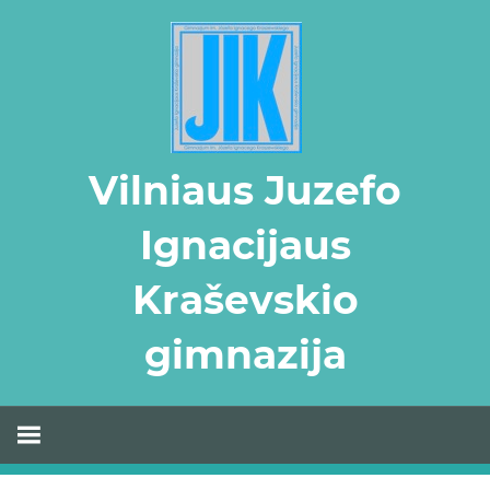
Skip
to
content
Vilniaus Juzefo
Ignacijaus
Kraševskio
gimnazija