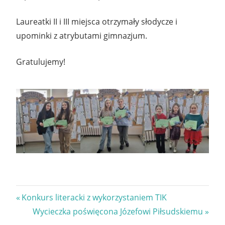
Laureatki II i III miejsca otrzymały słodycze i
upominki z atrybutami gimnazjum.
Gratulujemy!
Nawigacja
Previous
Konkurs literacki z wykorzystaniem TIK
Post:
Next
Wycieczka poświęcona Józefowi Piłsudskiemu
wpisu