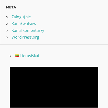
META
Zaloguj się
Kanał wpisów
Kanał komentarzy
WordPress.org
Lietuviškai
Odtwarzacz
video