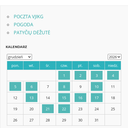
Post:
POCZTA VJIKG
POGODA
PATYČIŲ DĖŽUTĖ