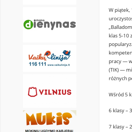
W piątek,
uroczysto
„Balladom
klas 5-10 
popularyz
kompetenc
pracy — w
(TIK) — mi
różnych 
Wśród 5 kl
6 klasy – 
7 klasy – 