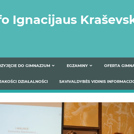
fo Ignacijaus Kraševs
PRZYJĘCIE DO GIMNAZJUM
EGZAMINY
O
YNIKI JAKOŚCI DZIAŁALNOŚCI
SAVIVALDYBĖS VIDINIS