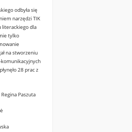
kiego odbyła się
niem narzędzi TIK
literackiego dla
nie tylko
ormowanie
ał na stworzeniu
o-komunikacyjnych
płynęło 28 prac z
. Regina Paszuta
nė
wska