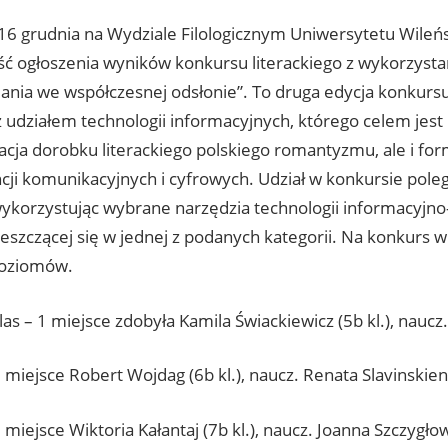
 16 grudnia na Wydziale Filologicznym Uniwersytetu Wileńs
ść ogłoszenia wyników konkursu literackiego z wykorzysta
ania we współczesnej odsłonie”. To druga edycja konkursu 
z udziałem technologii informacyjnych, którego celem jest 
acja dorobku literackiego polskiego romantyzmu, ale i f
ji komunikacyjnych i cyfrowych. Udział w konkursie poleg
ykorzystując wybrane narzędzia technologii informacyjn
eszczącej się w jednej z podanych kategorii. Na konkurs w
poziomów.
as – 1 miejsce zdobyła Kamila Świackiewicz (5b kl.), naucz
3 miejsce Robert Wojdag (6b kl.), naucz. Renata Slavinskie
2 miejsce Wiktoria Kałantaj (7b kl.), naucz. Joanna Szczygło