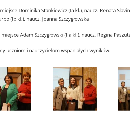
1 miejsce Dominika Stankiewicz (Ia kl.), naucz. Renata Slavi
urbo (Ib kl.), naucz. Joanna Szczygłowska
 1 miejsce Adam Szczygłowski (IIa kl.), naucz. Regina Paszut
my uczniom i nauczycielom wspaniałych wyników.