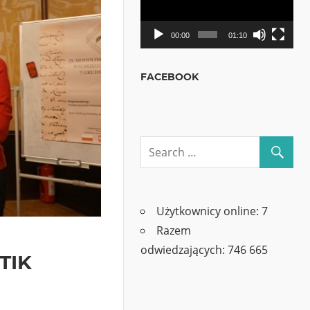
00:00
01:10
FACEBOOK
Użytkownicy online:
7
Razem
odwiedzających:
746 665
 TIK