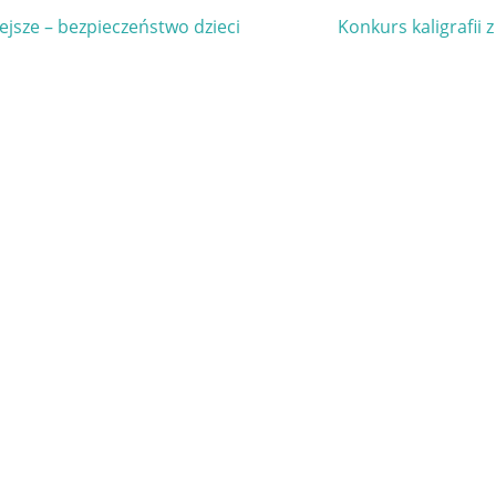
gacja
Next
ejsze – bezpieczeństwo dzieci
Konkurs kaligrafii z
Post:
u