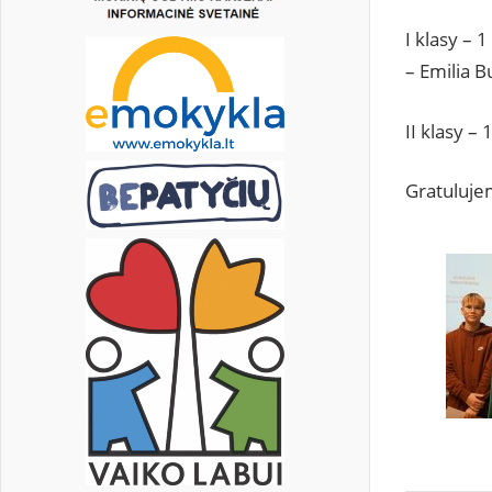
I klasy – 
– Emilia B
II klasy –
Gratuluje