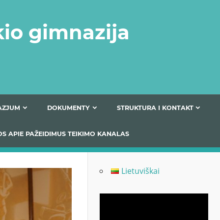
kio gimnazija
FERTA GIMNAZJUM
DOKUMENTY
STRUKTURA
 INFORMACIJOS APIE PAŽEIDIMUS TEIKIMO KANALAS
Lietuviškai
Odtwarzacz
video