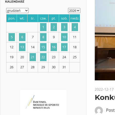
KALENDARZ
pon.
wt.
śr.
czw.
pt.
sob.
niedz.
1
2
3
4
5
6
7
8
9
10
11
12
13
14
15
16
17
18
2022-12-17
Konku
19
20
21
22
23
24
25
Pos
26
27
28
29
30
31