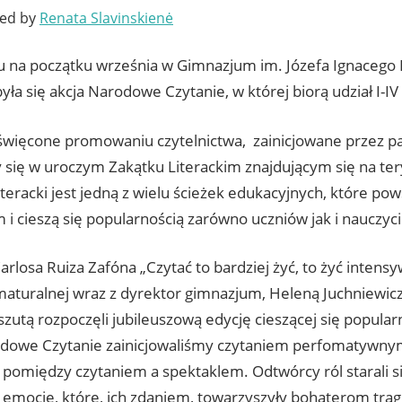
ted by
Renata Slavinskienė
ku na początku września w Gimnazjum im. Józefa Ignacego
yła się akcja Narodowe Czytanie, w której biorą udział I-I
święcone promowaniu czytelnictwa, zainicjowane przez p
y się w uroczym Zakątku Literackim znajdującym się na ter
teracki jest jedną z wielu ścieżek edukacyjnych, które po
i cieszą się popularnością zarówno uczniów jak i nauczycie
rlosa Ruiza Zafóna „Czytać to bardziej żyć, to żyć intensy
maturalnej wraz z dyrektor gimnazjum, Heleną Juchniewicz
zutą rozpoczęli jubileuszową edycję cieszącej się popular
dowe Czytanie zainicjowaliśmy czytaniem perfomatywnym
pomiędzy czytaniem a spektaklem. Odtwórcy ról starali si
emocje, które, ich zdaniem, towarzyszyły bohaterom tragi