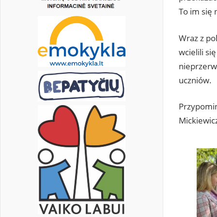
To im się
Wraz z pol
wcielili 
nieprzerwa
uczniów.
Przypomin
Mickiewic