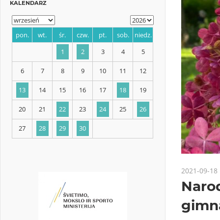
KALENDARZ
pon.
wt.
śr.
czw.
pt.
sob.
niedz.
1
2
3
4
5
6
7
8
9
10
11
12
13
14
15
16
17
18
19
2021-09-18
Naro
20
21
22
23
24
25
26
gimn
27
28
29
30