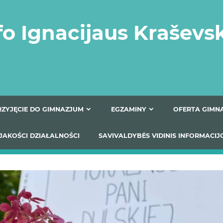
fo Ignacijaus Kraševs
PRZYJĘCIE DO GIMNAZJUM
EGZAMINY
O
YNIKI JAKOŚCI DZIAŁALNOŚCI
SAVIVALDYBĖS VIDINIS