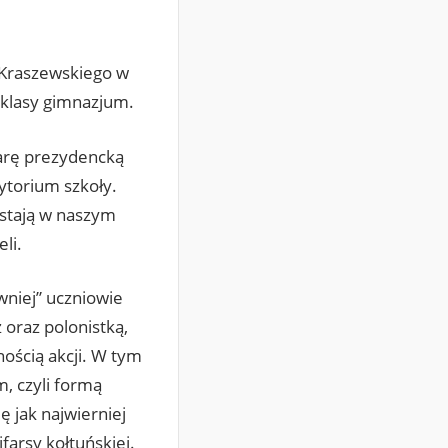
 Kraszewskiego w
V klasy gimnazjum.
arę prezydencką
ytorium szkoły.
wstają w naszym
li.
wniej” uczniowie
 oraz polonistką,
nością akcji. W tym
, czyli formą
ę jak najwierniej
farsy kołtuńskiej.