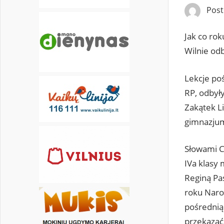
Pos
Jak co ro
Wilnie odb
Lekcje po
RP, odbył
Zakątek Li
gimnazjum 
Słowami Ca
IVa klasy 
Reginą Pas
roku Naro
pośrednią 
przekazać 