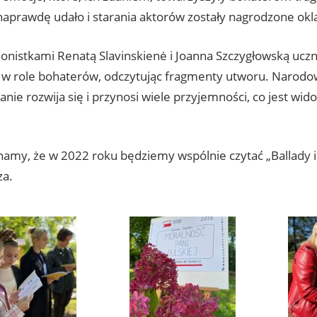
 naprawdę udało i starania aktorów zostały nagrodzone okl
onistkami Renatą Slavinskienė i Joanna Szczygłowską uczniow
się w role bohaterów, odczytując fragmenty utworu. Narod
nie rozwija się i przynosi wiele przyjemności, co jest wi
amy, że w 2022 roku będziemy wspólnie czytać „Ballady 
za.