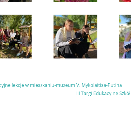
gacja
cyjne lekcje w mieszkaniu-muzeum V. Mykolaitisa-Putina
Next
III Targi Edukacyjne Szkół
u
Post: