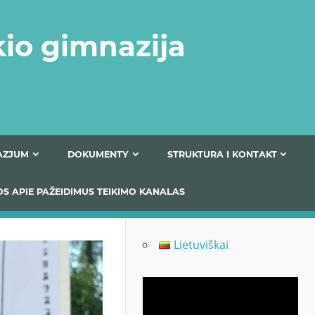
kio gimnazija
FERTA GIMNAZJUM
DOKUMENTY
STRUKTURA
 INFORMACIJOS APIE PAŽEIDIMUS TEIKIMO KANALAS
Lietuviškai
Odtwarzacz
video