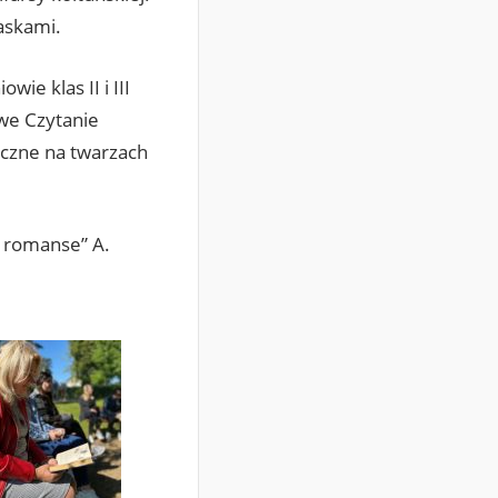
askami.
ie klas II i III
owe Czytanie
doczne na twarzach
i romanse” A.