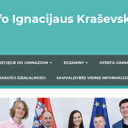
fo Ignacijaus Kraševs
PRZYJĘCIE DO GIMNAZJUM
EGZAMINY
O
YNIKI JAKOŚCI DZIAŁALNOŚCI
SAVIVALDYBĖS VIDINIS