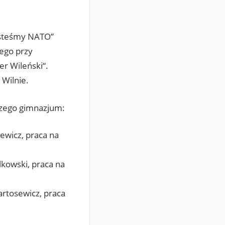
esteśmy NATO”
ego przy
er Wileński“.
Wilnie.
szego gimnazjum:
sewicz, praca na
elkowski, praca na
Bartosewicz, praca