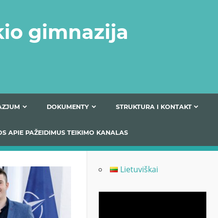
kio gimnazija
FERTA GIMNAZJUM
DOKUMENTY
STRUKTURA
 INFORMACIJOS APIE PAŽEIDIMUS TEIKIMO KANALAS
Lietuviškai
Odtwarzacz
video