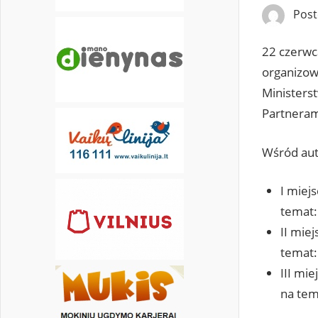
Pos
22 czerwc
organizow
Ministerst
Partneram
Wśród aut
I miejs
temat:
II miej
temat: 
III mie
na tem