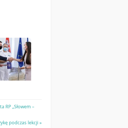
nta RP „Słowem –
kę podczas lekcji