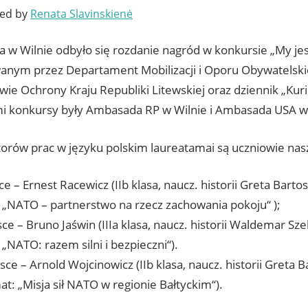
ted by
Renata Slavinskienė
a w Wilnie odbyło się rozdanie nagród w konkursie „My j
anym przez Departament Mobilizacji i Oporu Obywatelski
wie Ochrony Kraju Republiki Litewskiej oraz dziennik „Kuri
i konkursy były Ambasada RP w Wilnie i Ambasada USA w 
orów prac w języku polskim laureatamai są uczniowie na
ce – Ernest Racewicz (IIb klasa, naucz. historii Greta Barto
 „NATO – partnerstwo na rzecz zachowania pokoju“ );
sce – Bruno Jaświn (IIIa klasa, naucz. historii Waldemar Sz
„NATO: razem silni i bezpieczni“).
jsce – Arnold Wojcinowicz (IIb klasa, naucz. historii Greta 
at: „Misja sił NATO w regionie Bałtyckim“).