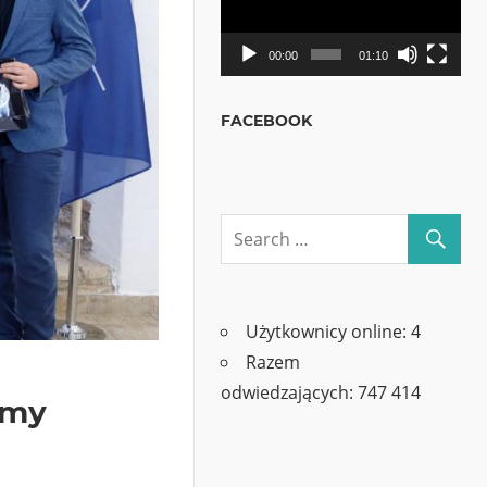
00:00
01:10
FACEBOOK
Użytkownicy online:
4
Razem
odwiedzających:
747 414
śmy