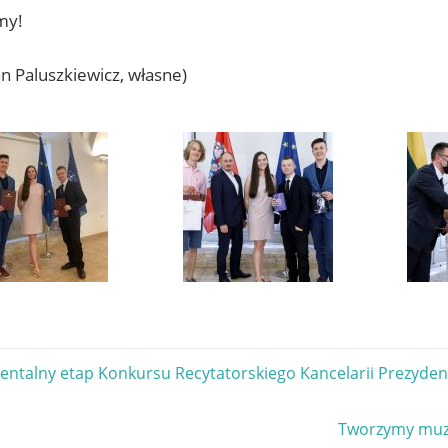
my!
an Paluszkiewicz, własne)
gacja
ynentalny etap Konkursu Recytatorskiego Kancelarii Prezyde
u
Next
Tworzymy muzy