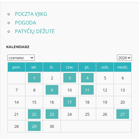
POCZTA VJIKG
POGODA
PATYČIŲ DĖŽUTĖ
KALENDARZ