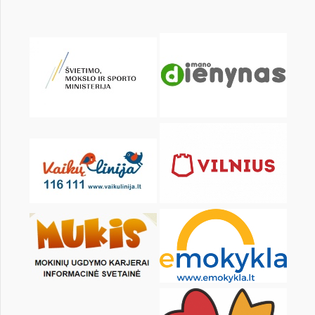
pon.
wt.
śr.
czw.
pt.
sob.
1
2
3
4
5
7
8
9
10
11
12
14
15
16
17
18
19
21
22
23
24
25
26
28
29
30