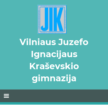
Skip
to
content
Vilniaus Juzefo
Ignacijaus
Kraševskio
gimnazija