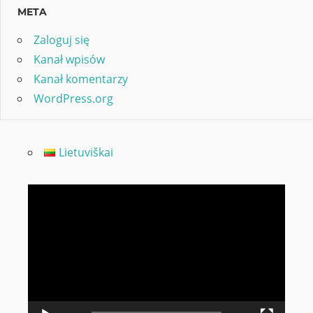
META
Zaloguj się
Kanał wpisów
Kanał komentarzy
WordPress.org
Lietuviškai
Odtwarzacz
video