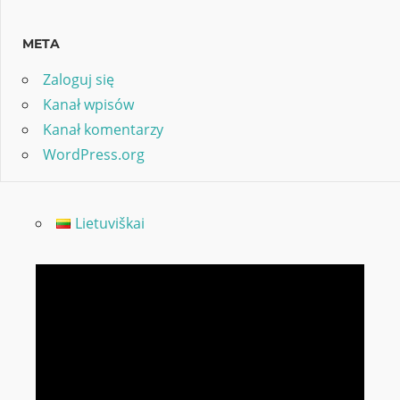
META
Zaloguj się
Kanał wpisów
Kanał komentarzy
WordPress.org
Lietuviškai
Odtwarzacz
video