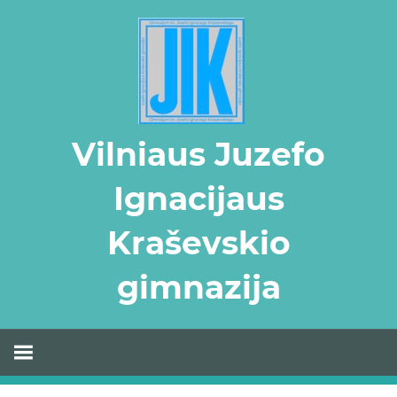
Skip
to
content
Vilniaus Juzefo
Ignacijaus
Kraševskio
gimnazija