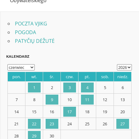
Obywatelskiego
POCZTA VJIKG
POGODA
PATYČIŲ DĖŽUTĖ