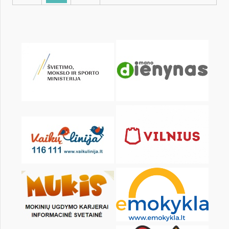
KALENDARZ
pon.
wt.
śr.
czw.
pt.
sob.
1
2
3
4
5
7
8
9
10
11
12