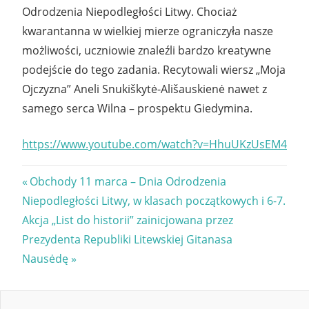
Odrodzenia Niepodległości Litwy. Chociaż
kwarantanna w wielkiej mierze ograniczyła nasze
możliwości, uczniowie znaleźli bardzo kreatywne
podejście do tego zadania. Recytowali wiersz „Moja
Ojczyzna” Aneli Snukiškytė-Ališauskienė nawet z
samego serca Wilna – prospektu Giedymina.
https://www.youtube.com/watch?v=HhuUKzUsEM4
Nawigacja
Previous
Obchody 11 marca – Dnia Odrodzenia
Post:
Niepodległości Litwy, w klasach początkowych i 6-7.
wpisu
Next
Akcja „List do historii” zainicjowana przez
Post:
Prezydenta Republiki Litewskiej Gitanasa
Nausėdę