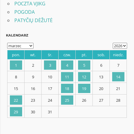
POCZTA VJIKG
POGODA
PATYČIŲ DĖŽUTĖ