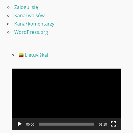
Zaloguj się
Kanał wpisów
Kanał komentarzy
WordPress.org
Lietuviškai
Odtwarzacz
video
00:00
01:10