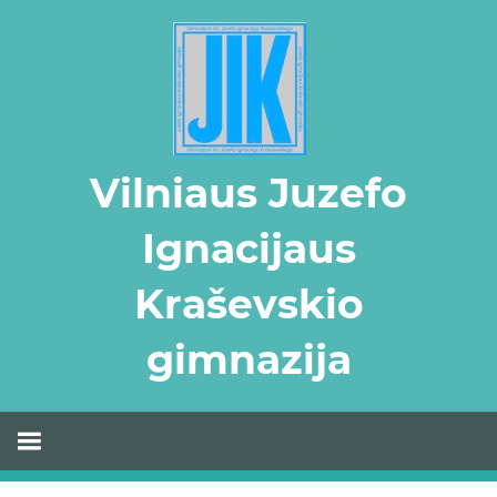
Skip
to
content
Vilniaus Juzefo
Ignacijaus
Kraševskio
gimnazija