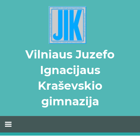
Skip
to
content
Vilniaus Juzefo
Ignacijaus
Kraševskio
gimnazija