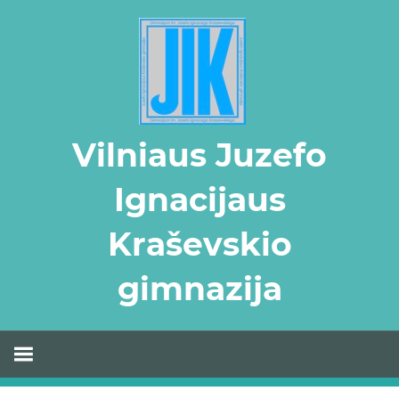
Skip
to
content
Vilniaus Juzefo
Ignacijaus
Kraševskio
gimnazija