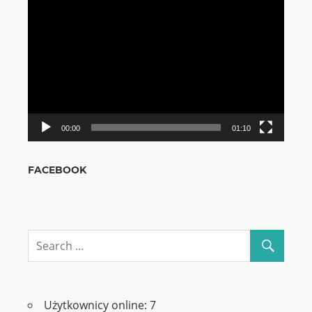
Odtwarzacz
video
00:00
01:10
FACEBOOK
Użytkownicy online:
7