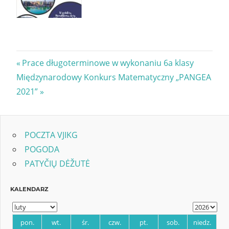
Nawigacja
Previous
Prace długoterminowe w wykonaniu 6a klasy
Next
Post:
Międzynarodowy Konkurs Matematyczny „PANGEA
wpisu
Post:
2021”
POCZTA VJIKG
POGODA
PATYČIŲ DĖŽUTĖ