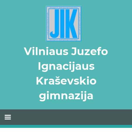
Skip
to
content
Vilniaus Juzefo
Ignacijaus
Kraševskio
gimnazija