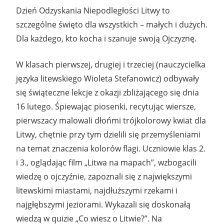
Dzień Odzyskania Niepodległości Litwy to
szczególne święto dla wszystkich – małych i dużych.
Dla każdego, kto kocha i szanuje swoją Ojczyznę.
W klasach pierwszej, drugiej i trzeciej (nauczycielka
języka litewskiego Wioleta Stefanowicz) odbywały
się świąteczne lekcje z okazji zbliżającego się dnia
16 lutego. Śpiewając piosenki, recytując wiersze,
pierwszacy malowali dłońmi trójkolorowy kwiat dla
Litwy, chętnie przy tym dzielili się przemyśleniami
na temat znaczenia kolorów flagi. Uczniowie klas 2.
i 3., oglądając film „Litwa na mapach”, wzbogacili
wiedzę o ojczyźnie, zapoznali się z największymi
litewskimi miastami, najdłuższymi rzekami i
najgłębszymi jeziorami. Wykazali się doskonałą
wiedzą w quizie „Co wiesz o Litwie?”. Na