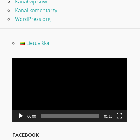
Kanał wpisów
Kanał komentarzy
WordPress.org
Lietuviškai
Odtwarzacz
video
00:00
01:10
FACEBOOK