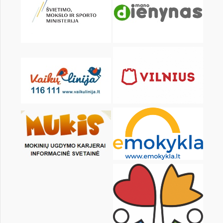
KALENDARZ
pon.
wt.
śr.
czw.
pt.
sob.
1
2
3
4
5
6
8
9
10
11
12
13