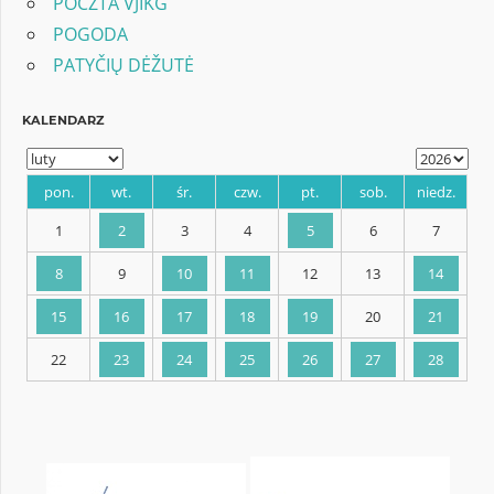
POCZTA VJIKG
POGODA
PATYČIŲ DĖŽUTĖ