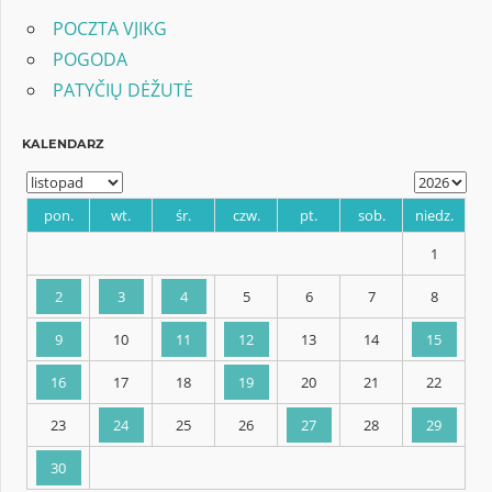
POCZTA VJIKG
POGODA
PATYČIŲ DĖŽUTĖ