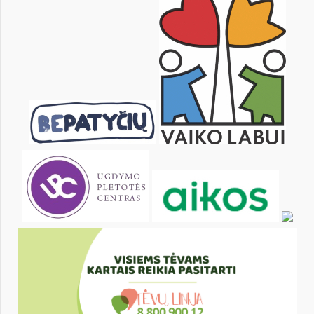
KALENDARZ
pon.
wt.
śr.
czw.
pt.
sob.
2
3
4
5
6
7
9
10
11
12
13
14
16
17
18
19
20
21
23
24
25
26
27
28
30