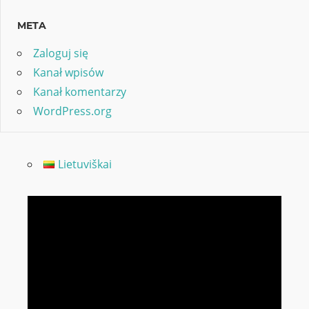
META
Zaloguj się
Kanał wpisów
Kanał komentarzy
WordPress.org
Lietuviškai
Odtwarzacz
video