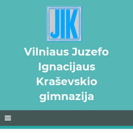
Skip
to
content
Vilniaus Juzefo
Ignacijaus
Kraševskio
gimnazija