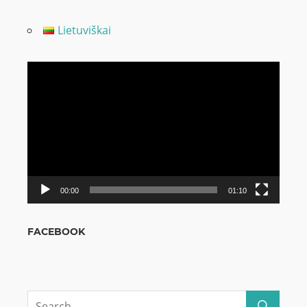
Lietuviškai
Odtwarzacz
video
00:00
01:10
FACEBOOK