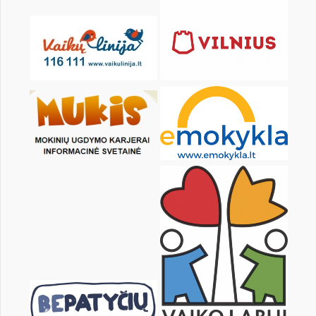
pon.
wt.
śr.
czw.
pt.
sob.
2
3
4
5
6
7
9
10
11
12
13
14
16
17
18
19
20
21
23
24
25
26
27
28
30