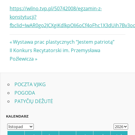
https://wilno.tvp.pl/50742008/egzamin-z-
konstytucji?
fbclid=IwAR0go2JCXgiKdlkpOIi6oCf4oFhc1X3dUih7B
Nawigacja
Previous
Wystawa prac plastycznych “Jestem patriotą”
Next
Post:
II Konkurs Recytatorski im. Przemysława
wpisu
Post:
Poźlewicza
POCZTA VJIKG
POGODA
PATYČIŲ DĖŽUTĖ