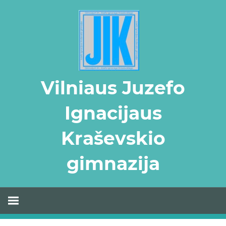
Skip
to
content
Vilniaus Juzefo
Ignacijaus
Kraševskio
gimnazija