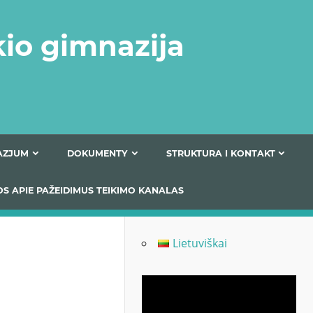
kio gimnazija
FERTA GIMNAZJUM
DOKUMENTY
STRUKTURA
 INFORMACIJOS APIE PAŽEIDIMUS TEIKIMO KANALAS
Lietuviškai
Odtwarzacz
video