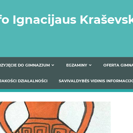
fo Ignacijaus Kraševs
PRZYJĘCIE DO GIMNAZJUM
EGZAMINY
O
YNIKI JAKOŚCI DZIAŁALNOŚCI
SAVIVALDYBĖS VIDINIS