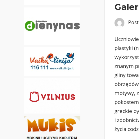
Galer
Pos
Uczniowie 
plastyki (
wykorzyst
znanym pr
gliny tow
obrzędów 
motywy, z
pokostem s
greckie b
i zdobnict
życia cod