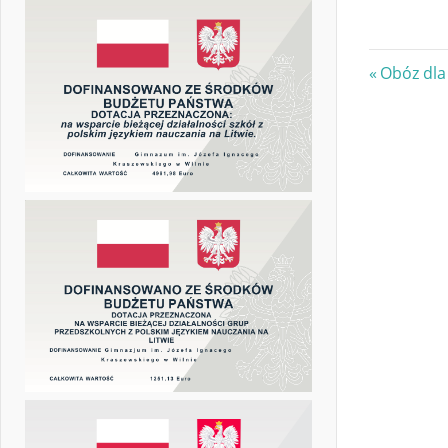
Nawi
Previous
Obóz dla 
Post:
wpis