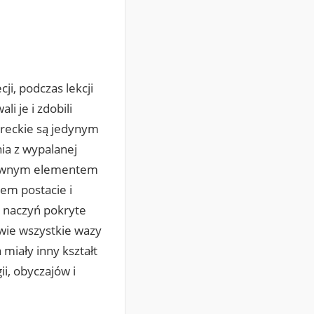
cji, podczas lekcji
i je i zdobili
greckie są jedynym
ia z wypalanej
dzownym elementem
em postacie i
i naczyń pokryte
awie wszystkie wazy
miały inny kształt
ii, obyczajów i