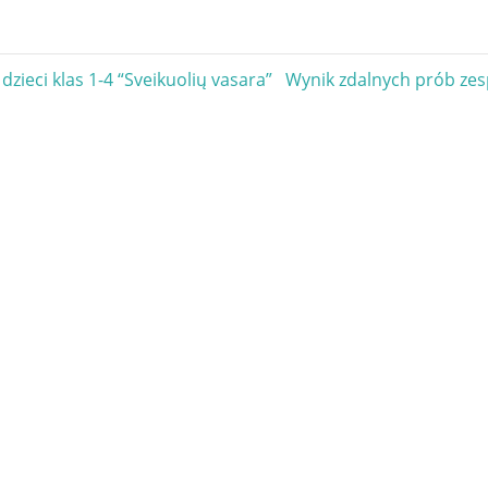
gacja
Next
dzieci klas 1-4 “Sveikuolių vasara”
Wynik zdalnych prób zes
Post:
u