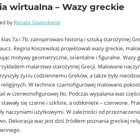
ia wirtualna – Wazy greckie
ted by
Renata Slavinskienė
klas 7a i 7b, zainspirowani historią i sztuką starożytnej Gre
naucz. Regina Koszewska) projektowali wazy greckie, malowal
ując motywy geometryczne, orientalne i figuralne. Wazy 
zykładem malarstwa starożytnej Grecji. Malowane naczyn
arzyszyły życiu codziennemu Greków, a także były nieo
religijnych. W technice czarnofigurowej malowano pokost
aś w czerwonofigurowej tło. Podczas wypalania waz częśc
tawały się czarne i szkliste, a odsłonięte – czerwone. Pr
yły naczyniami użytkowymi. W zależności od przeznaczenia 
wo. Dekoracja waz jest dziś źródłem poznania greckiej relig
ziennego.