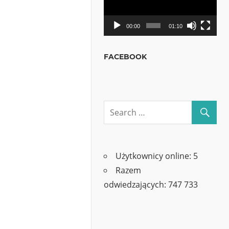
00:00
01:10
FACEBOOK
Użytkownicy online:
5
Razem
odwiedzających:
747 733