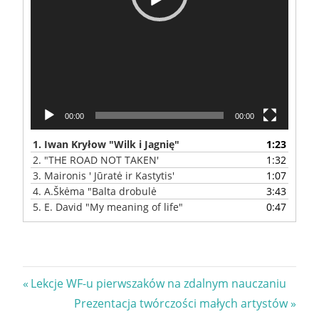
00:00
00:00
1.
Iwan Kryłow "Wilk i Jagnię"
1:23
2.
"THE ROAD NOT TAKEN'
1:32
3.
Maironis ' Jūratė ir Kastytis'
1:07
4.
A.Škėma "Balta drobulė
3:43
5.
E. David "My meaning of life"
0:47
Nawigacja
Previous
Lekcje WF-u pierwszaków na zdalnym nauczaniu
Post:
Next
Prezentacja twórczości małych artystów
wpisu