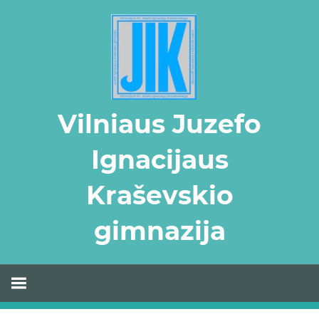
Skip
to
content
Vilniaus Juzefo
Ignacijaus
Kraševskio
gimnazija