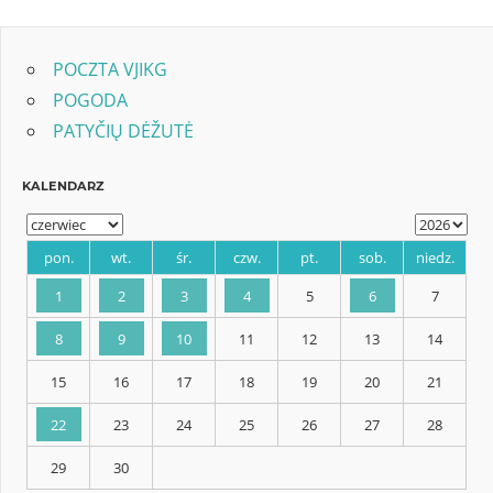
Post:
POCZTA VJIKG
POGODA
PATYČIŲ DĖŽUTĖ