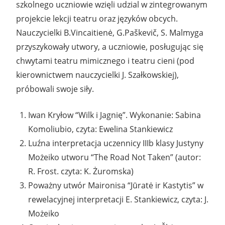
szkolnego uczniowie wzięli udzial w zintegrowanym
projekcie lekcji teatru oraz języków obcych.
Nauczycielki B.Vincaitienė, G.Paškevič, S. Malmyga
przyszykowały utwory, a uczniowie, posługując się
chwytami teatru mimicznego i teatru cieni (pod
kierownictwem nauczycielki J. Szałkowskiej),
próbowali swoje siły.
Iwan Kryłow “Wilk i Jagnię”. Wykonanie: Sabina
Komoliubio, czyta: Ewelina Stankiewicz
Luźna interpretacja uczennicy IIIb klasy Justyny
Możeiko utworu “The Road Not Taken” (autor:
R. Frost. czyta: K. Żuromska)
Poważny utwór Maironisa “Jūratė ir Kastytis” w
rewelacyjnej interpretacji E. Stankiewicz, czyta: J.
Możeiko