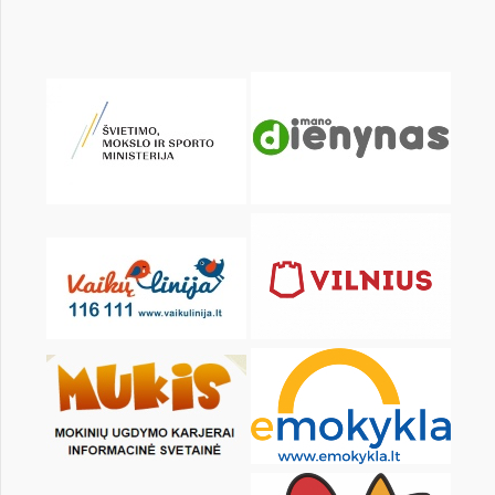
KALENDARZ
pon.
wt.
śr.
czw.
pt.
sob.
1
2
3
4
5
6