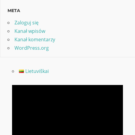
META
Zaloguj się
Kanał wpisów
Kanał komentarzy
WordPress.org
Lietuviškai
Odtwarzacz
video