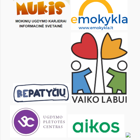
KALENDARZ
pon.
wt.
śr.
czw.
pt.
sob.
2
3
4
5
6
7
9
10
11
12
13
14