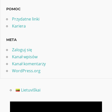
POMOC
Przydatne linki
Kariera
META
Zaloguj się
Kanał wpisów
Kanał komentarzy
WordPress.org
Lietuviškai
Odtwarzacz
video