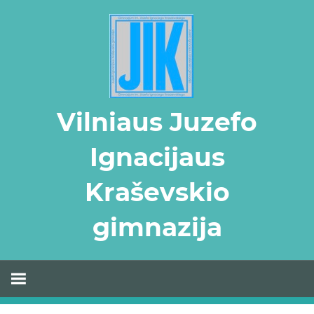
Skip
to
content
Vilniaus Juzefo
Ignacijaus
Kraševskio
gimnazija