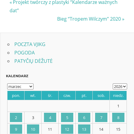
Nawigacja
Previous
Projekt twórczy z plastyki “Kalendarze ważnych
Post:
dat”
wpisu
Next
Bieg “Tropem Wilczym” 2020
Post:
POCZTA VJIKG
POGODA
PATYČIŲ DĖŽUTĖ