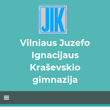
Skip
to
content
Vilniaus Juzefo
Ignacijaus
Kraševskio
gimnazija