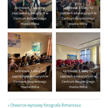
Uczniowie 3. klasy na
Uczniowie 3. klasy na
zajęciach edukacyjnych w
zajęciach edukacyjnych w
Centrum Bezpiecznego
Centrum Bezpiecznego
miasta Wilna
miasta Wilna
Uczniowie 3. klasy na
Uczniowie 3. klasy na
zajęciach edukacyjnych w
zajęciach edukacyjnych w
Centrum Bezpiecznego
Centrum Bezpiecznego
miasta Wilna
miasta Wilna
Nawigacja
Previous
Otwarcie wystawy fotografa Rimantasa