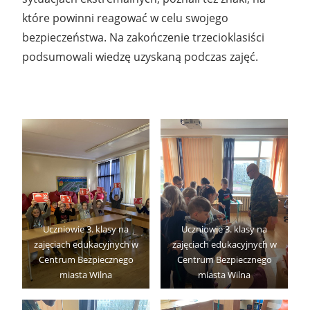
które powinni reagować w celu swojego
bezpieczeństwa. Na zakończenie trzecioklasiści
podsumowali wiedzę uzyskaną podczas zajęć.
Uczniowie 3. klasy na
Uczniowie 3. klasy na
zajęciach edukacyjnych w
zajęciach edukacyjnych w
Centrum Bezpiecznego
Centrum Bezpiecznego
miasta Wilna
miasta Wilna