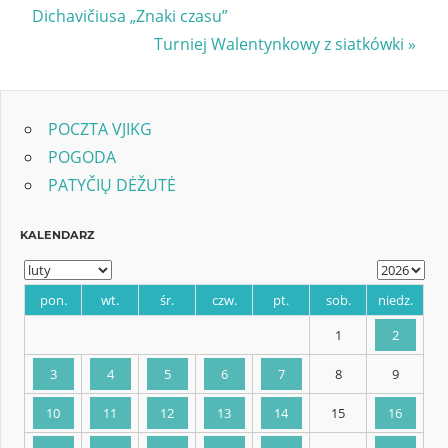
Post:
Dichavičiusa „Znaki czasu”
wpisu
Next
Turniej Walentynkowy z siatkówki
Post:
POCZTA VJIKG
POGODA
PATYČIŲ DĖŽUTĖ