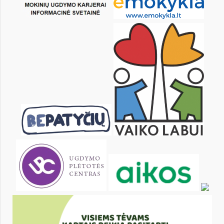
KALENDARZ
pon.
wt.
śr.
czw.
pt.
sob.
1
3
4
5
6
7
8
10
11
12
13
14
15