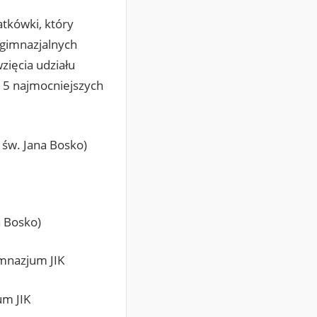
tkówki, który
s gimnazjalnych
zięcia udziału
i 5 najmocniejszych
 św. Jana Bosko)
a Bosko)
Gimnazjum JIK
um JIK