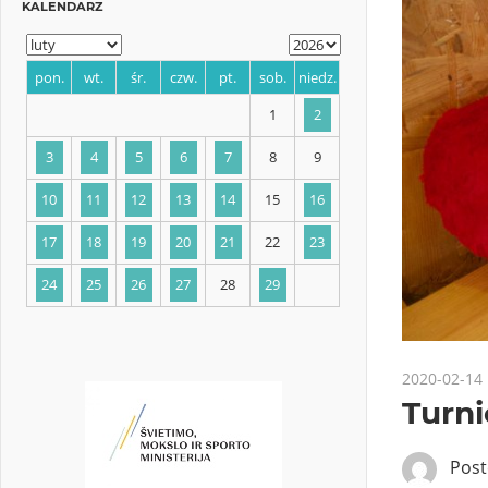
KALENDARZ
pon.
wt.
śr.
czw.
pt.
sob.
niedz.
1
2
3
4
5
6
7
8
9
10
11
12
13
14
15
16
2020-02-14
Turni
17
18
19
20
21
22
23
Pos
24
25
26
27
28
29