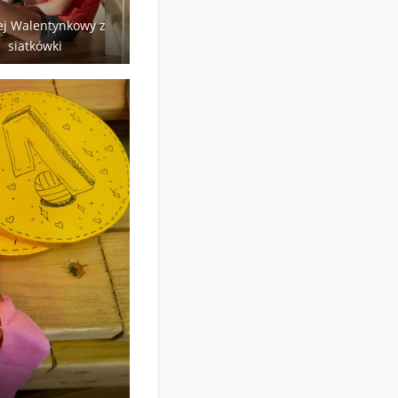
ej Walentynkowy z
siatkówki