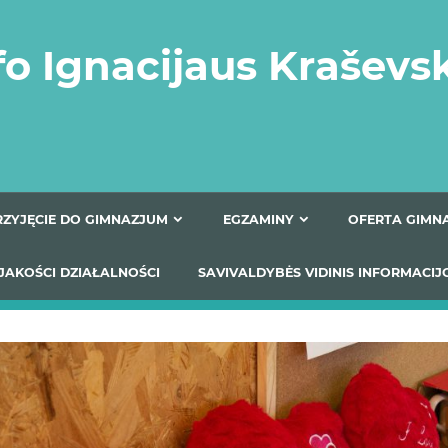
fo Ignacijaus Kraševs
PRZYJĘCIE DO GIMNAZJUM
EGZAMINY
O
YNIKI JAKOŚCI DZIAŁALNOŚCI
SAVIVALDYBĖS VIDINIS