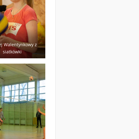
ej Walentynkowy z
siatkówki