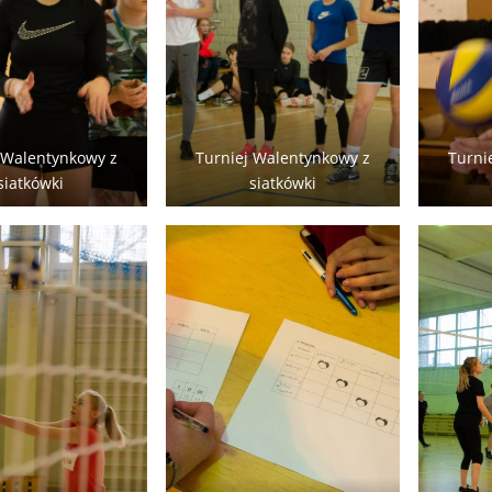
 Walentynkowy z
Turniej Walentynkowy z
Turni
siatkówki
siatkówki