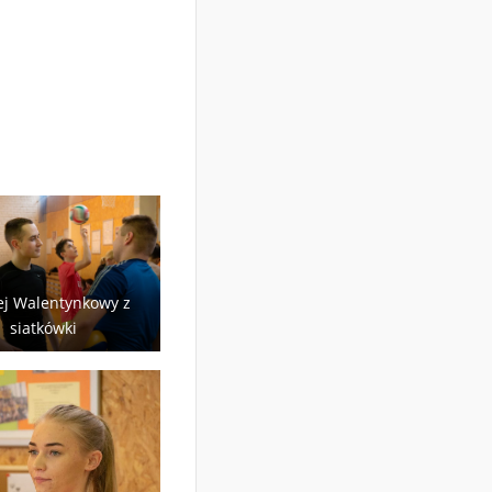
ej Walentynkowy z
siatkówki