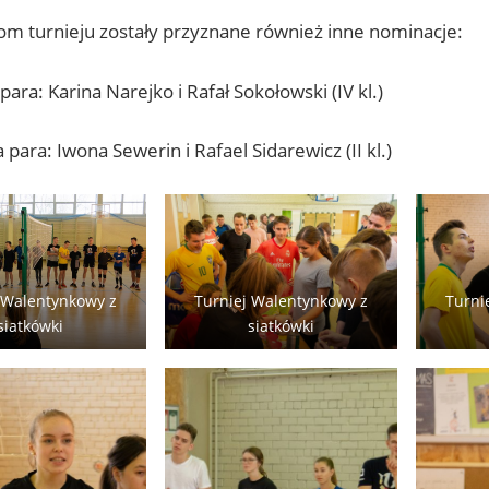
om turnieju zostały przyznane również inne nominacje:
para: Karina Narejko i Rafał Sokołowski (IV kl.)
 para: Iwona Sewerin i Rafael Sidarewicz (II kl.)
 Walentynkowy z
Turniej Walentynkowy z
Turni
siatkówki
siatkówki