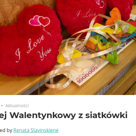
Aktualności
ej Walentynkowy z siatkówki
ted by
Renata Slavinskienė