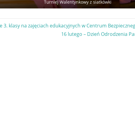
Turniej Walentynkowy z siatkówki
gacja
e 3. klasy na zajęciach edukacyjnych w Centrum Bezpieczne
Next
16 lutego – Dzień Odrodzenia Pa
u
Post: