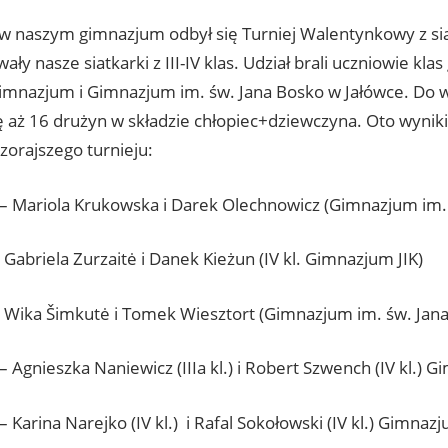
 w naszym gimnazjum odbył się Turniej Walentynkowy z sia
ały nasze siatkarki z III-IV klas. Udział brali uczniowie kla
imnazjum i Gimnazjum im. św. Jana Bosko w Jałówce. Do w
ię aż 16 drużyn w składzie chłopiec+dziewczyna. Oto wynik
zorajszego turnieju:
 – Mariola Krukowska i Darek Olechnowicz (Gimnazjum im.
 Gabriela Zurzaitė i Danek Kieżun (IV kl. Gimnazjum JIK)
- Wika Šimkutė i Tomek Wiesztort (Gimnazjum im. św. Jan
– Agnieszka Naniewicz (IIIa kl.) i Robert Szwench (IV kl.) 
– Karina Narejko (IV kl.) i Rafal Sokołowski (IV kl.) Gimnazj