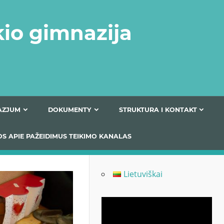
kio gimnazija
FERTA GIMNAZJUM
DOKUMENTY
STRUKTURA
 INFORMACIJOS APIE PAŽEIDIMUS TEIKIMO KANALAS
Lietuviškai
Odtwarzacz
video