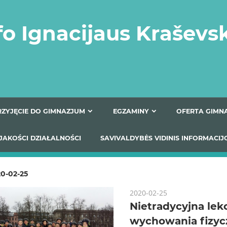
fo Ignacijaus Kraševs
PRZYJĘCIE DO GIMNAZJUM
EGZAMINY
O
YNIKI JAKOŚCI DZIAŁALNOŚCI
SAVIVALDYBĖS VIDINIS
0-02-25
2020-02-25
Nietradycyjna lek
wychowania fizyc