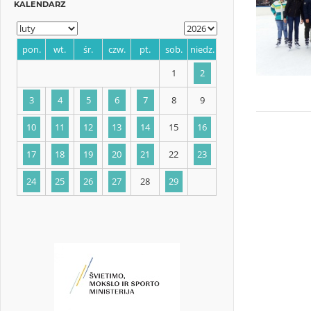
KALENDARZ
pon.
wt.
śr.
czw.
pt.
sob.
niedz.
1
2
3
4
5
6
7
8
9
10
11
12
13
14
15
16
17
18
19
20
21
22
23
24
25
26
27
28
29