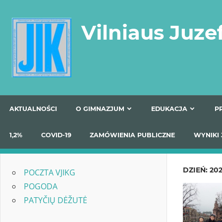
Skip
to
Vilniaus Juze
content
AKTUALNOŚCI
O GIMNAZJUM
EDUKACJA
1,2%
COVID-19
ZAMÓWIENIA PUBLICZNE
W
DZIEŃ:
202
POCZTA VJIKG
POGODA
PATYČIŲ DĖŽUTĖ