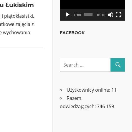
cu Łukiskim
i piątoklasistki,
00:00
01:10
tkowe zajęcia z
cję wychowania
FACEBOOK
Użytkownicy online:
11
Razem
odwiedzających:
746 159