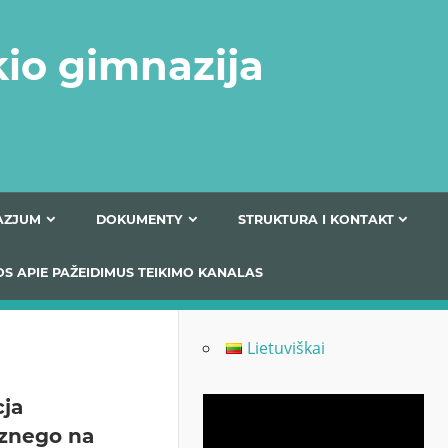
kio gimnazija
FERTA GIMNAZJUM
DOKUMENTY
STRUKTURA
 INFORMACIJOS APIE PAŽEIDIMUS TEIKIMO KANALAS
Lietuviškai
cja
Odtwarzacz
znego na
video