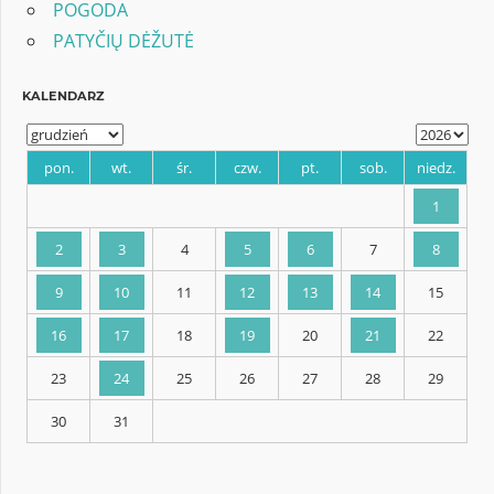
POGODA
PATYČIŲ DĖŽUTĖ