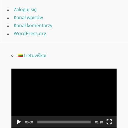
Zaloguj się
Kanał wpisów
Kanał komentarzy
WordPress.org
Lietuviškai
Odtwarzacz
video
00:00
01:10