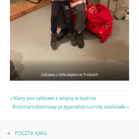
Zabawa z Mikołajem w Trokach
Nawigacja
Previous
Klasy początkowe z wizytą w teatrze
Next
Post:
Bożonarodzeniowy przyjacielski turniej siatkówki
wpisu
Post:
POCZTA VJIKG