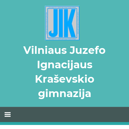
Skip
to
content
Vilniaus Juzefo
Ignacijaus
Kraševskio
gimnazija