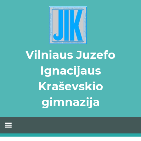
Skip
to
content
Vilniaus Juzefo
Ignacijaus
Kraševskio
gimnazija