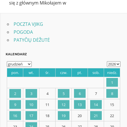
się z głównym Mikołajem w
POCZTA VJIKG
POGODA
PATYČIŲ DĖŽUTĖ