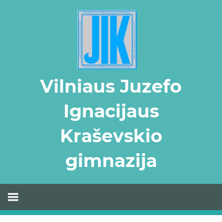
Skip
to
content
Vilniaus Juzefo
Ignacijaus
Kraševskio
gimnazija