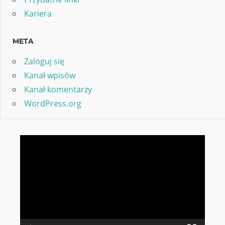
Kariera
META
Zaloguj się
Kanał wpisów
Kanał komentarzy
WordPress.org
Odtwarzacz
video