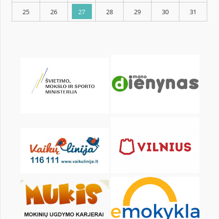
KALENDARZ
pon.
wt.
śr.
czw.
pt.
sob.
1
2
4
5
6
7
8
9
11
12
13
14
15
16
18
19
20
21
22
23