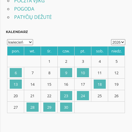
POCZTA VJIKG
POGODA
PATYČIŲ DĖŽUTĖ