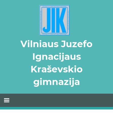
Skip
to
content
Vilniaus Juzefo
Ignacijaus
Kraševskio
gimnazija