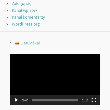
Zaloguj się
Kanał wpisów
Kanał komentarzy
WordPress.org
Lietuviškai
Odtwarzacz
video
00:00
01:10