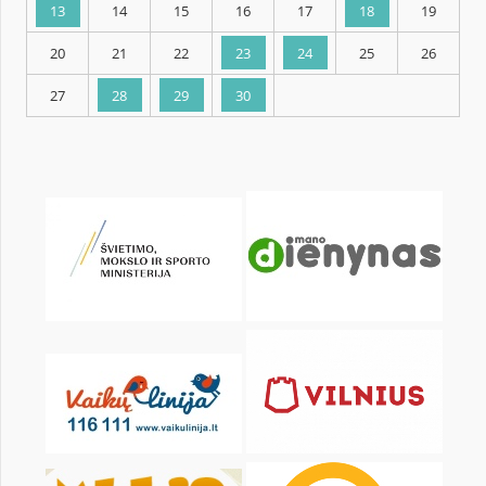
KALENDARZ
pon.
wt.
śr.
czw.
pt.
sob.
1
2
3
4
6
7
8
9
10
11