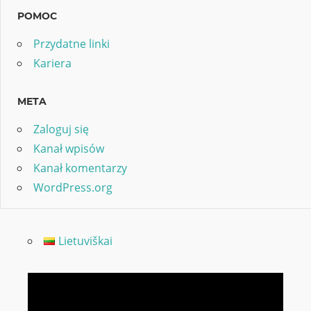
POMOC
Przydatne linki
Kariera
META
Zaloguj się
Kanał wpisów
Kanał komentarzy
WordPress.org
Lietuviškai
Odtwarzacz
video