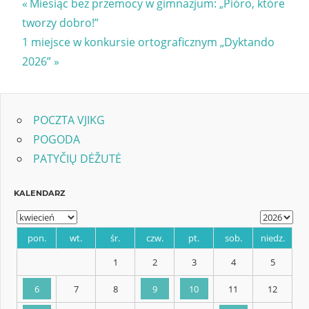
Nawigacja
Previous
Miesiąc bez przemocy w gimnazjum: „Pióro, które
Post:
tworzy dobro!”
wpisu
Next
1 miejsce w konkursie ortograficznym „Dyktando
Post:
2026”
POCZTA VJIKG
POGODA
PATYČIŲ DĖŽUTĖ