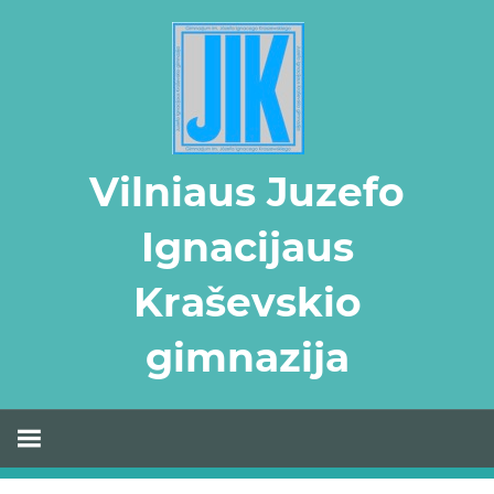
Skip
to
content
Vilniaus Juzefo
Ignacijaus
Kraševskio
gimnazija