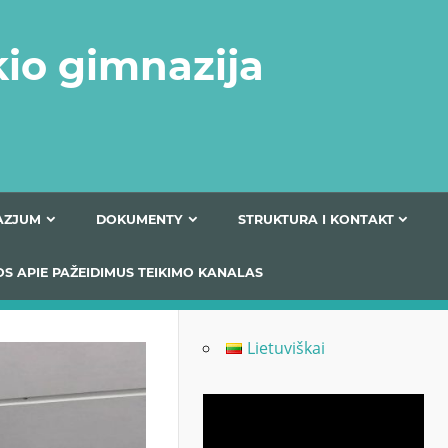
kio gimnazija
FERTA GIMNAZJUM
DOKUMENTY
STRUKTURA
 INFORMACIJOS APIE PAŽEIDIMUS TEIKIMO KANALAS
Lietuviškai
Odtwarzacz
video