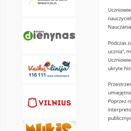
Uczniowie
30
31
nauczycie
Nauczania
Podczas z
ucznia”, 
Uczniowie 
ukryte his
Przestrze
umiejętnoś
Poprzez r
interpreto
publiczny