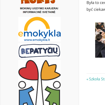
Była to ce
być ciekaw
Nawi
Previous
Szkoła S
Post:
wpis