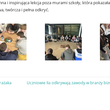
nna i inspirująca lekcja poza murami szkoły, która pokaza
a, twórcza i pełna odkryć.
gacja
Next
trażaka
Uczniowie IIa odkrywają zawody w branży biz
Post:
u