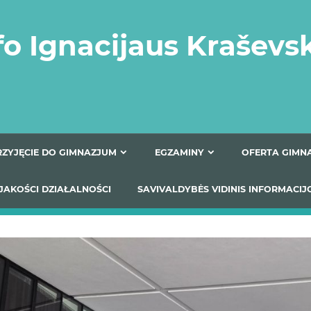
fo Ignacijaus Kraševs
PRZYJĘCIE DO GIMNAZJUM
EGZAMINY
O
YNIKI JAKOŚCI DZIAŁALNOŚCI
SAVIVALDYBĖS VIDINIS