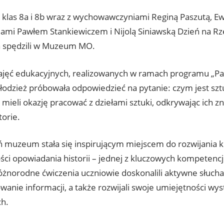
 klas 8a i 8b wraz z wychowawczyniami Reginą Paszutą, E
lami Pawłem Stankiewiczem i Nijolą Siniawską Dzień na R
 spędzili w Muzeum MO.
ajęć edukacyjnych, realizowanych w ramach programu „Pa
młodzież próbowała odpowiedzieć na pytanie: czym jest sz
mieli okazję pracować z dziełami sztuki, odkrywając ich z
torie.
ń muzeum stała się inspirującym miejscem do rozwijania k
ci opowiadania historii – jednej z kluczowych kompetencj
óżnorodne ćwiczenia uczniowie doskonalili aktywne słuchan
wanie informacji, a także rozwijali swoje umiejętności wy
ch.