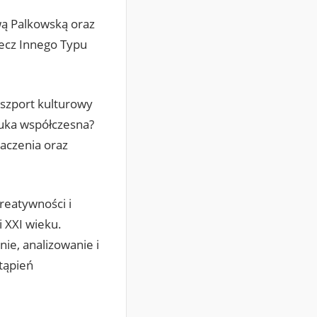
wą Palkowską oraz
zecz Innego Typu
szport kulturowy
tuka współczesna?
naczenia oraz
reatywności i
i XXI wieku.
ie, analizowanie i
stąpień