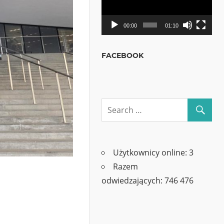
00:00
01:10
FACEBOOK
Użytkownicy online:
3
Razem
odwiedzających:
746 476