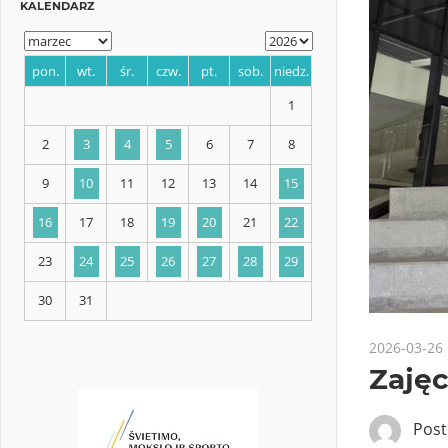
KALENDARZ
pon.
wt.
śr.
czw.
pt.
sob.
niedz.
1
2
3
4
5
6
7
8
9
10
11
12
13
14
15
2026-03-26
Zaję
16
17
18
19
20
21
22
Pos
23
24
25
26
27
28
29