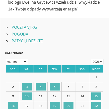
biologii Eweliną Grycewicz wzięli udział w wykładzie
„Jak Twoje odpady wytwarzają energię”
POCZTA VJIKG
POGODA
PATYČIŲ DĖŽUTĖ