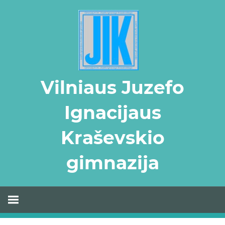
Skip
to
content
Vilniaus Juzefo
Ignacijaus
Kraševskio
gimnazija