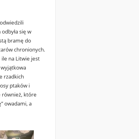
odwiedzili
odbyła się w
istą bramę do
zarów chronionych.
le na Litwie jest
h wyjątkowa
e rzadkich
łosy ptaków i
 również, które
ię” owadami, a