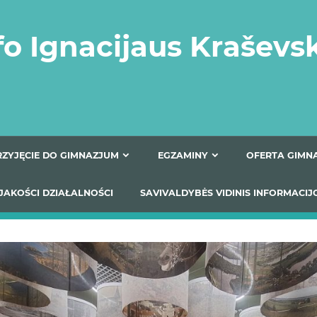
fo Ignacijaus Kraševs
PRZYJĘCIE DO GIMNAZJUM
EGZAMINY
O
YNIKI JAKOŚCI DZIAŁALNOŚCI
SAVIVALDYBĖS VIDINIS