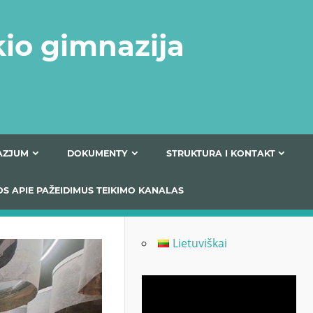
kio gimnazija
FERTA GIMNAZJUM
DOKUMENTY
STRUKTURA
 INFORMACIJOS APIE PAŽEIDIMUS TEIKIMO KANALAS
Lietuviškai
Odtwarzacz
video