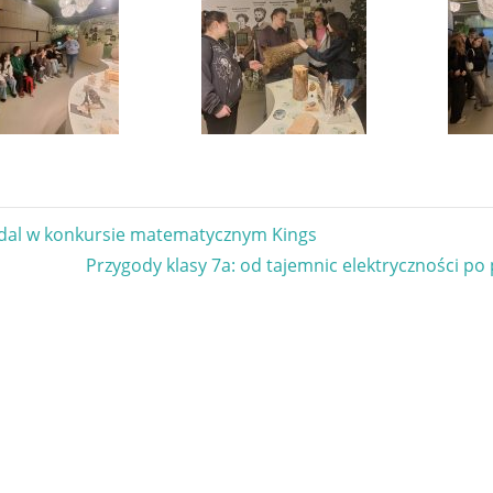
gacja
dal w konkursie matematycznym Kings
Next
Przygody klasy 7a: od tajemnic elektryczności po
u
Post: