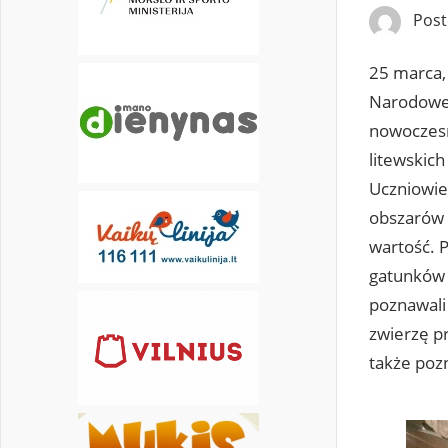
Pos
30
31
25 marca, 
Narodowe 
nowoczesn
litewskic
Uczniowie 
obszarów c
wartość. 
gatunków r
poznawali
zwierzę pr
także pozn