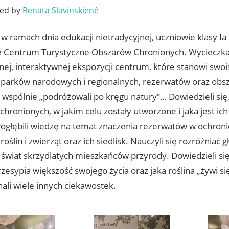
ted by
Renata Slavinskienė
w ramach dnia edukacji nietradycyjnej, uczniowie klasy Ia 
Centrum Turystyczne Obszarów Chronionych. Wycieczka 
ej, interaktywnej ekspozycji centrum, które stanowi swo
h parków narodowych i regionalnych, rezerwatów oraz obs
wspólnie „podróżowali po kręgu natury”… Dowiedzieli się, i
hronionych, w jakim celu zostały utworzone i jaka jest ic
Pogłębili wiedzę na temat znaczenia rezerwatów w ochroni
oślin i zwierząt oraz ich siedlisk. Nauczyli się rozróżniać g
 świat skrzydlatych mieszkańców przyrody. Dowiedzieli się
zesypia większość swojego życia oraz jaka roślina „żywi s
ali wiele innych ciekawostek.