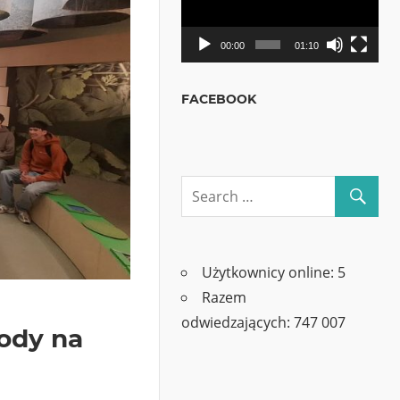
00:00
01:10
FACEBOOK
Użytkownicy online:
5
Razem
odwiedzających:
747 007
rody na