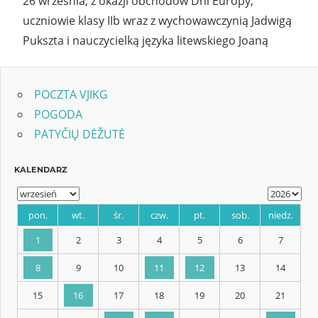
26 września, z okazji obchodów Dni Europy,
uczniowie klasy IIb wraz z wychowawczynią Jadwigą
Pukszta i nauczycielką języka litewskiego Joaną
POCZTA VJIKG
POGODA
PATYČIŲ DĖŽUTĖ