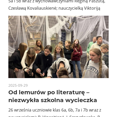
5a i 5b wraz z wychowawczyniami Reginą Paszutą,
Czesławą Kovaliauskienė; nauczycielką Viktoriją
2025-09-29
Od lemurów po literaturę –
niezwykła szkolna wycieczka
26 września uczniowie klas 6a, 6b, 7a i 7b wraz z