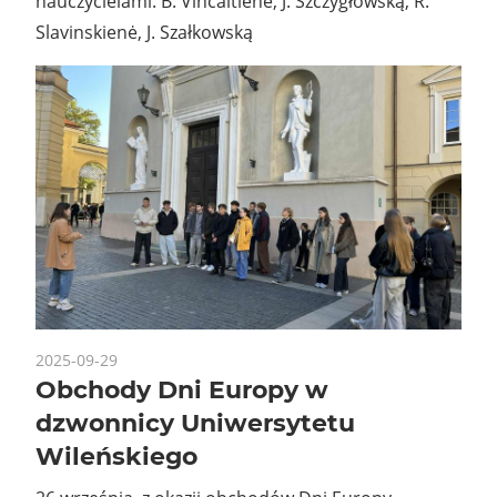
nauczycielami: B. Vincaitienė, J. Szczygłowską, R.
Slavinskienė, J. Szałkowską
2025-09-29
Obchody Dni Europy w
dzwonnicy Uniwersytetu
Wileńskiego