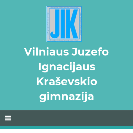
Skip
to
content
Vilniaus Juzefo
Ignacijaus
Kraševskio
gimnazija