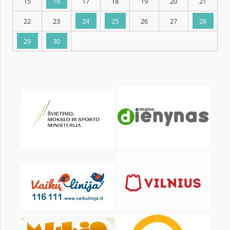
KALENDARZ
pon.
wt.
śr.
czw.
pt.
sob.
1
2
3
4
5
6
8
9
10
11
12
13