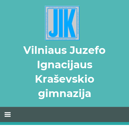
Skip
to
content
Vilniaus Juzefo
Ignacijaus
Kraševskio
gimnazija