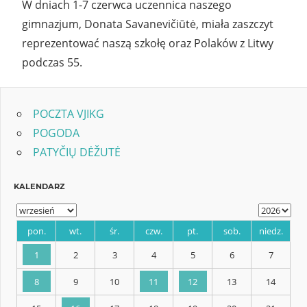
W dniach 1-7 czerwca uczennica naszego
gimnazjum, Donata Savanevičiūtė, miała zaszczyt
reprezentować naszą szkołę oraz Polaków z Litwy
podczas 55.
POCZTA VJIKG
POGODA
PATYČIŲ DĖŽUTĖ