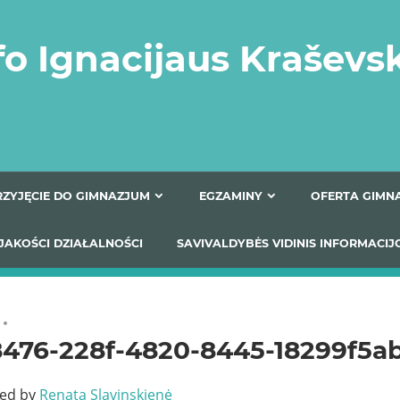
fo Ignacijaus Kraševs
PRZYJĘCIE DO GIMNAZJUM
EGZAMINY
O
YNIKI JAKOŚCI DZIAŁALNOŚCI
SAVIVALDYBĖS VIDINIS
8476-228f-4820-8445-18299f5a
ted by
Renata Slavinskienė