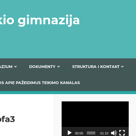
kio gimnazija
FERTA GIMNAZJUM
DOKUMENTY
STRUKTURA
 INFORMACIJOS APIE PAŽEIDIMUS TEIKIMO KANALAS
Odtwarzacz
video
bfa3
00:00
01:10