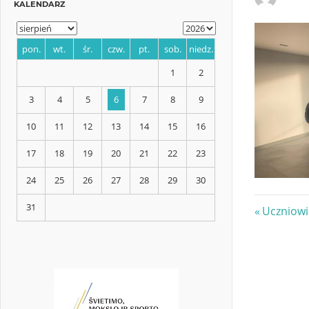
KALENDARZ
pon.
wt.
śr.
czw.
pt.
sob.
niedz.
1
2
3
4
5
6
7
8
9
Nawi
Previous
Uczniowi
Post:
10
11
12
13
14
15
16
wpis
17
18
19
20
21
22
23
24
25
26
27
28
29
30