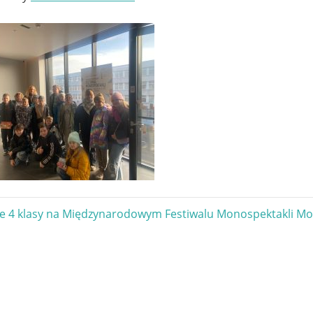
gacja
e 4 klasy na Międzynarodowym Festiwalu Monospektakli M
u