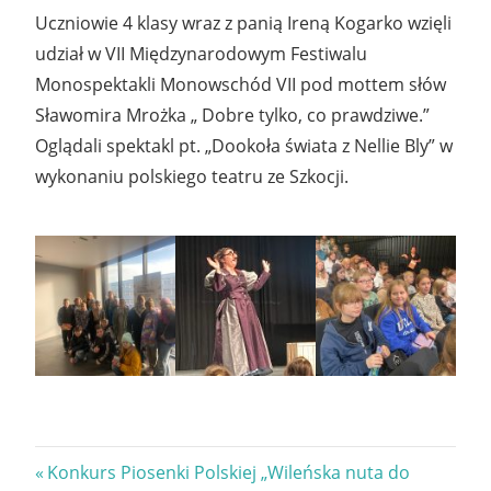
Uczniowie 4 klasy wraz z panią Ireną Kogarko wzięli
udział w VII Międzynarodowym Festiwalu
Monospektakli Monowschód VII pod mottem słów
Sławomira Mrożka „ Dobre tylko, co prawdziwe.”
Oglądali spektakl pt. „Dookoła świata z Nellie Bly” w
wykonaniu polskiego teatru ze Szkocji.
Nawigacja
Previous
Konkurs Piosenki Polskiej „Wileńska nuta do