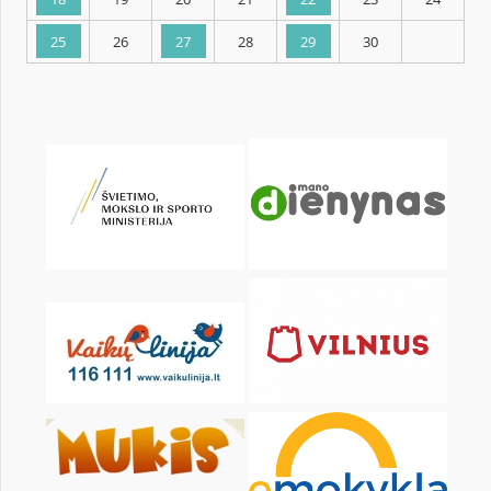
KALENDARZ
pon.
wt.
śr.
czw.
pt.
sob.
1
2
4
5
6
7
8
9
11
12
13
14
15
16
18
19
20
21
22
23