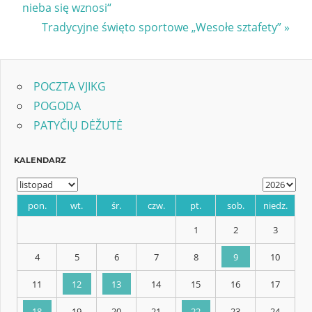
Post:
nieba się wznosi“
wpisu
Next
Tradycyjne święto sportowe „Wesołe sztafety”
Post:
POCZTA VJIKG
POGODA
PATYČIŲ DĖŽUTĖ