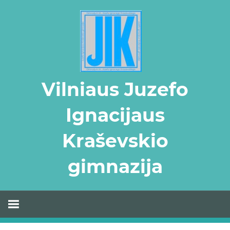
Skip
to
content
Vilniaus Juzefo
Ignacijaus
Kraševskio
gimnazija