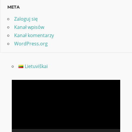
META
Zaloguj się
Kanał wpisów
Kanał komentarzy
WordPress.org
Lietuviškai
Odtwarzacz
video