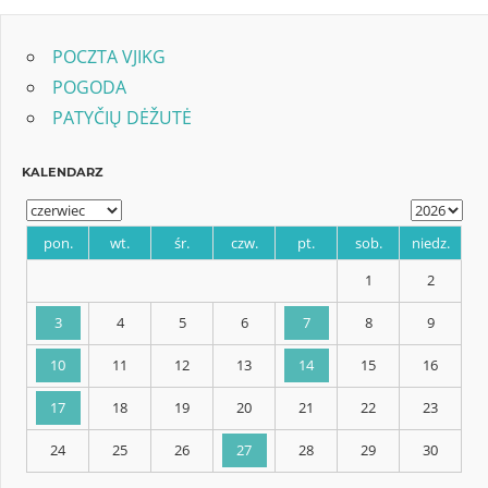
POCZTA VJIKG
POGODA
PATYČIŲ DĖŽUTĖ
KALENDARZ