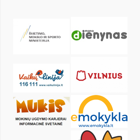
pon.
wt.
śr.
czw.
pt.
sob.
1
3
4
5
6
7
8
10
11
12
13
14
15
17
18
19
20
21
22
24
25
26
27
28
29