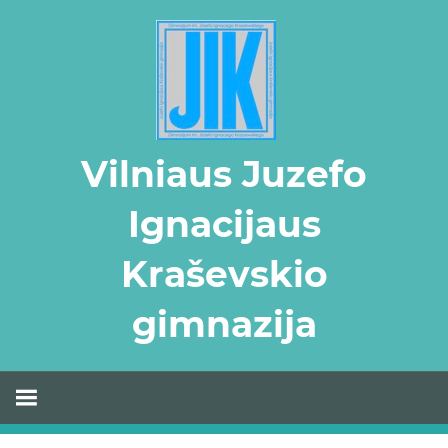
Skip
to
content
Vilniaus Juzefo
Ignacijaus
Kraševskio
gimnazija