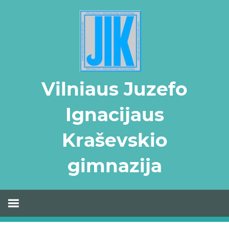
Skip
to
content
Vilniaus Juzefo
Ignacijaus
Kraševskio
gimnazija