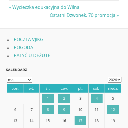
Nawigacja
Previous
Wycieczka edukacyjna do Wilna
Post:
Next
Ostatni Dzwonek. 70 promocja
wpisu
Post:
POCZTA VJIKG
POGODA
PATYČIŲ DĖŽUTĖ