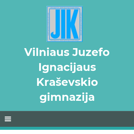
Skip
to
content
Vilniaus Juzefo
Ignacijaus
Kraševskio
gimnazija