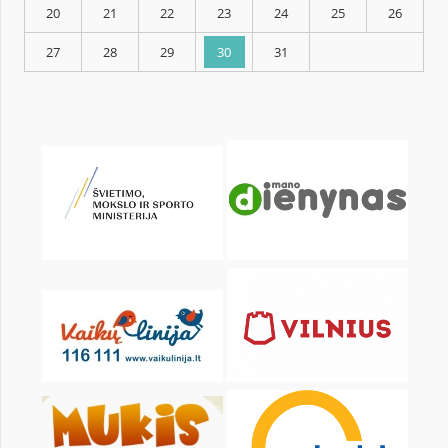
KALENDARZ
pon.
wt.
śr.
czw.
pt.
sob.
1
2
3
4
6
7
8
9
10
11
13
14
15
16
17
18