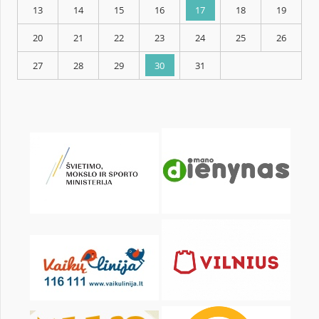
KALENDARZ
pon.
wt.
śr.
czw.
pt.
sob.
1
2
3
4
6
7
8
9
10
11