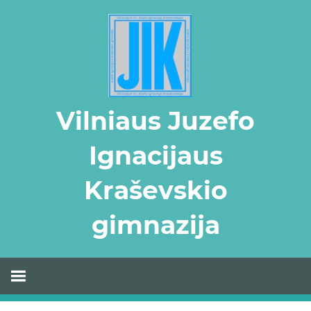
Skip
to
content
Vilniaus Juzefo
Ignacijaus
Kraševskio
gimnazija