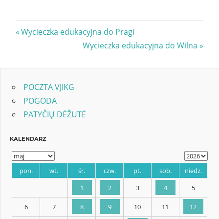
Nawigacja
Previous
Wycieczka edukacyjna do Pragi
Post:
Next
Wycieczka edukacyjna do Wilna
wpisu
Post:
POCZTA VJIKG
POGODA
PATYČIŲ DĖŽUTĖ