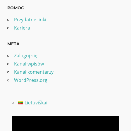
POMOC
Przydatne linki
Kariera
META
Zaloguj się
Kanał wpisów
Kanał komentarzy
WordPress.org
Lietuviškai
Odtwarzacz
video