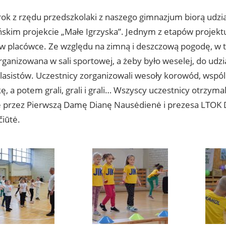
 rok z rzędu przedszkolaki z naszego gimnazjum biorą udzi
ńskim projekcie „Małe Igrzyska”. Jednym z etapów projekt
w placówce. Ze względu na zimną i deszczową pogodę, w 
rganizowana w sali sportowej, a żeby było weselej, do udz
lasistów. Uczestnicy zorganizowali wesoły korowód, wspóln
, a potem grali, grali i grali… Wszyscy uczestnicy otrzyma
 przez Pierwszą Damę Dianę Nausėdienė i prezesa LTOK 
čiūtė.