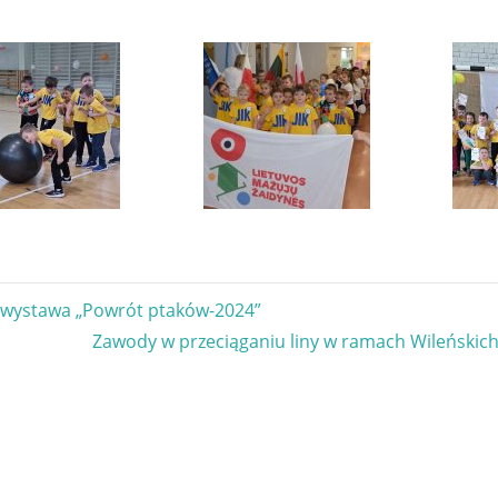
gacja
wystawa „Powrót ptaków-2024”
Next
Zawody w przeciąganiu liny w ramach Wileńskich
u
Post: