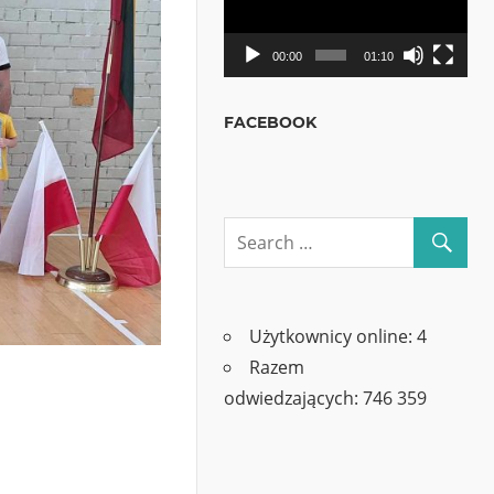
00:00
01:10
FACEBOOK
Użytkownicy online:
4
Razem
odwiedzających:
746 359