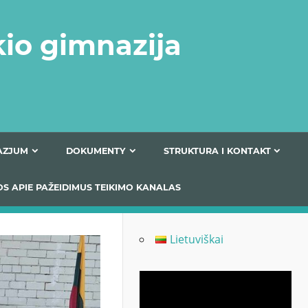
kio gimnazija
FERTA GIMNAZJUM
DOKUMENTY
STRUKTURA
 INFORMACIJOS APIE PAŽEIDIMUS TEIKIMO KANALAS
Lietuviškai
Odtwarzacz
video