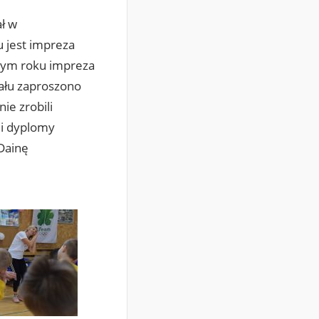
ał w
u jest impreza
tym roku impreza
iału zaproszono
ie zrobili
li dyplomy
Dainę