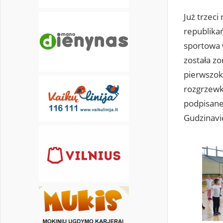
Już trzeci
republika
sportowa 
została zo
pierwszok
rozgrzewkę
podpisane
Gudzinavi