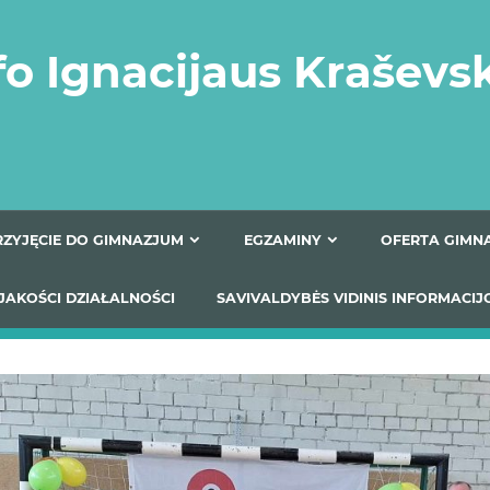
fo Ignacijaus Kraševs
PRZYJĘCIE DO GIMNAZJUM
EGZAMINY
O
YNIKI JAKOŚCI DZIAŁALNOŚCI
SAVIVALDYBĖS VIDINIS