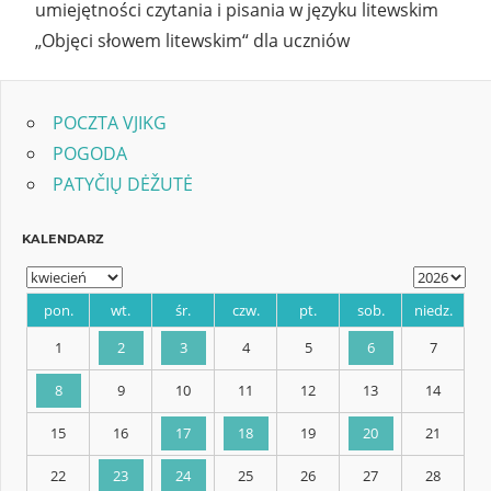
umiejętności czytania i pisania w języku litewskim
„Objęci słowem litewskim“ dla uczniów
POCZTA VJIKG
POGODA
PATYČIŲ DĖŽUTĖ