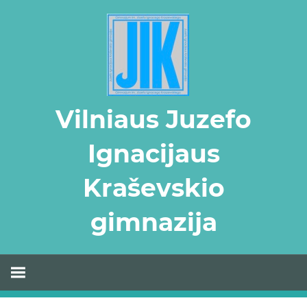
Skip
to
content
Vilniaus Juzefo
Ignacijaus
Kraševskio
gimnazija