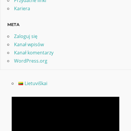
Przydatne linki
Kariera
META
Zaloguj się
Kanał wpisów
Kanał komentarzy
WordPress.org
Lietuviškai
Odtwarzacz
video