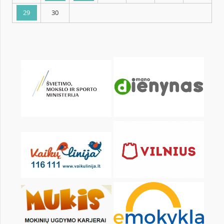
KALENDARZ
pon.
wt.
śr.
czw.
pt.
sob.
1
2
3
4
5
6
8
9
10
11
12
13
15
16
17
18
19
20
22
23
24
25
26
27
29
30