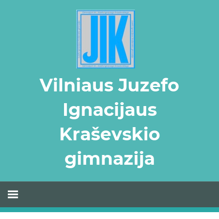
Skip
to
content
Vilniaus Juzefo
Ignacijaus
Kraševskio
gimnazija