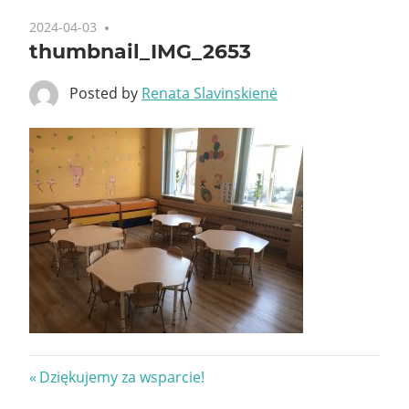
2024-04-03
thumbnail_IMG_2653
Posted by
Renata Slavinskienė
Nawigacja
Previous
Dziękujemy za wsparcie!
Post: