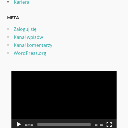
Kariera
META
Zaloguj się
Kanał wpisów
Kanał komentarzy
WordPress.org
Odtwarzacz
video
00:00
01:10