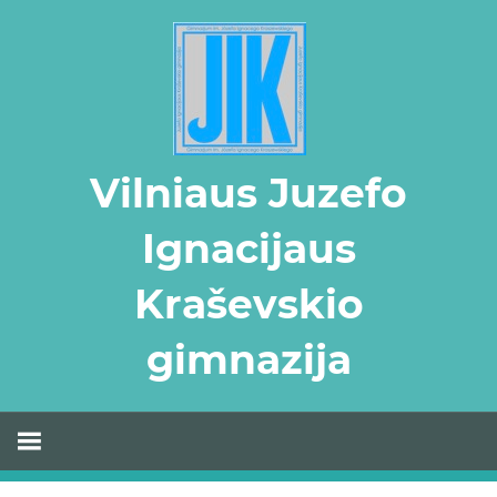
Skip
to
content
Vilniaus Juzefo
Ignacijaus
Kraševskio
gimnazija