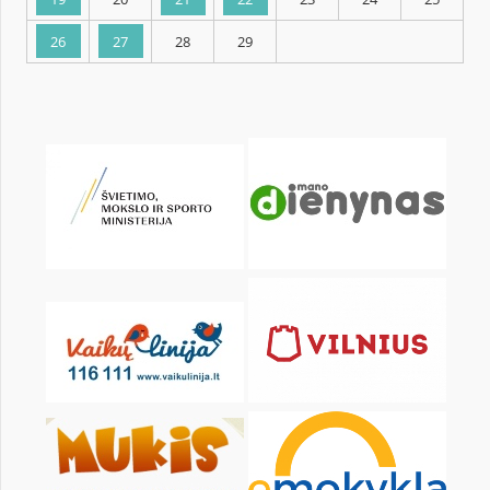
KALENDARZ
pon.
wt.
śr.
czw.
pt.
sob.
1
2
3
5
6
7
8
9
10
12
13
14
15
16
17
19
20
21
22
23
24