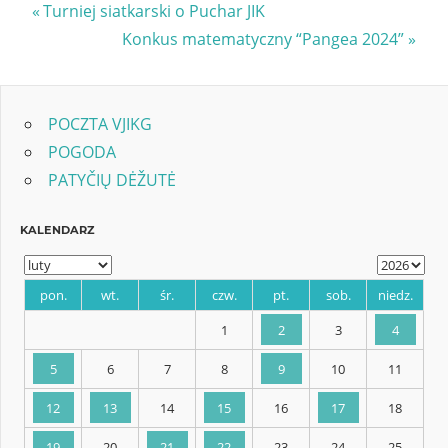
Nawigacja
Previous
Turniej siatkarski o Puchar JIK
Post:
Next
Konkus matematyczny “Pangea 2024”
wpisu
Post:
POCZTA VJIKG
POGODA
PATYČIŲ DĖŽUTĖ