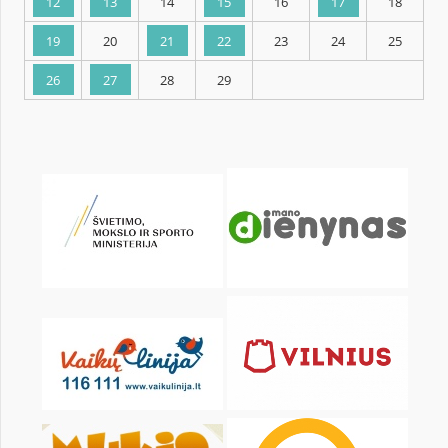
KALENDARZ
pon.
wt.
śr.
czw.
pt.
sob.