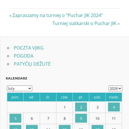
Nawigacja
Previous
Zapraszamy na turniej o “Puchar JIK 2024”
Post:
Next
Turniej siatkarski o Puchar JIK
wpisu
Post:
POCZTA VJIKG
POGODA
PATYČIŲ DĖŽUTĖ