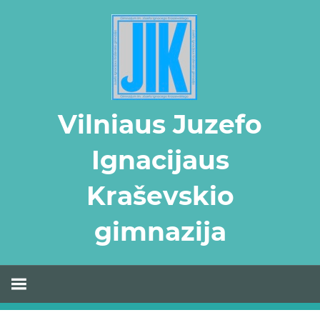
Skip
to
content
Vilniaus Juzefo
Ignacijaus
Kraševskio
gimnazija