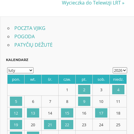
Post:
Next
Wycieczka do Telewizji LRT
wpisu
Post:
POCZTA VJIKG
POGODA
PATYČIŲ DĖŽUTĖ