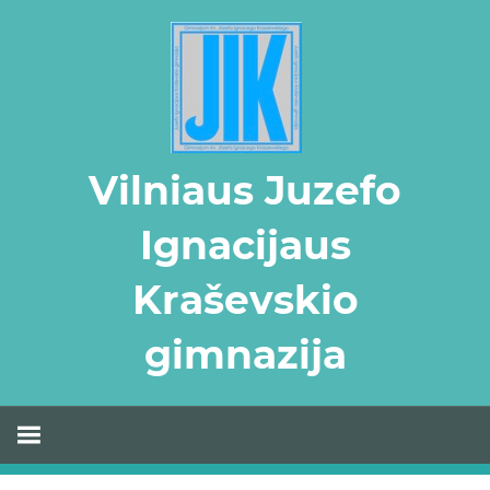
Skip
to
content
Vilniaus Juzefo
Ignacijaus
Kraševskio
gimnazija