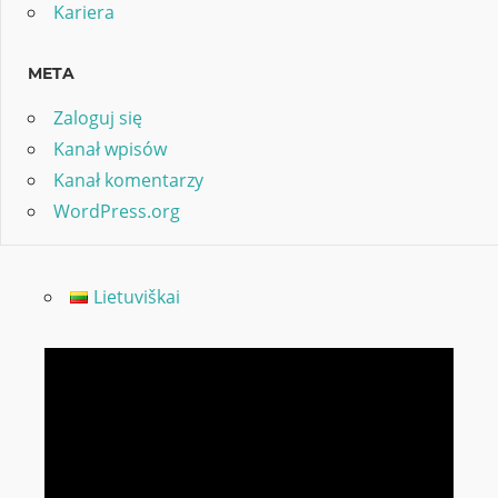
Kariera
META
Zaloguj się
Kanał wpisów
Kanał komentarzy
WordPress.org
Lietuviškai
Odtwarzacz
video