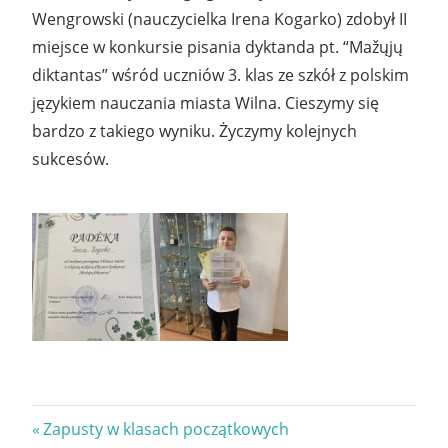
Wengrowski (nauczycielka Irena Kogarko) zdobył II
miejsce w konkursie pisania dyktanda pt. “Mažųjų
diktantas” wśród uczniów 3. klas ze szkół z polskim
językiem nauczania miasta Wilna. Cieszymy się
bardzo z takiego wyniku. Życzymy kolejnych
sukcesów.
Nawigacja
Previous
Zapusty w klasach początkowych