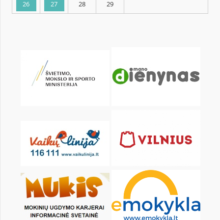
KALENDARZ
pon.
wt.
śr.
czw.
pt.
sob.
1
2
3
5
6
7
8
9
10
12
13
14
15
16
17
19
20
21
22
23
24