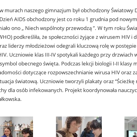
 w murach naszego gimnazjum był obchodzony Światowy D
Dzień AIDS obchodzony jest co roku 1 grudnia pod nowym
iało ono „ Niech wspólnoty przewodzą ”. W tym roku Świ
HO) podkreśliła, że społeczności żyjące z wirusem HIV i d
raz liderzy młodzieżowi odegrali kluczową rolę w postępie
V. Uczniowie klas III-IV spotykali każdego przy drzwiach 
symbol obecnego święta. Podczas lekcji biologii I-II klasy
iadomości dotyczące rozpowszechnianie wirusa HIV oraz za
uacja światową. Uczniowie tworzyli plakaty oraz “Ścieżkę n
chy dla osób infekowanych. Projekt koordynowała nauczycie
ałkowska.