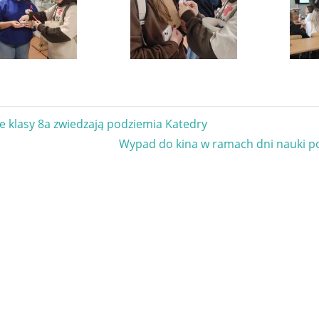
gacja
e klasy 8a zwiedzają podziemia Katedry
Next
Wypad do kina w ramach dni nauki p
u
Post: