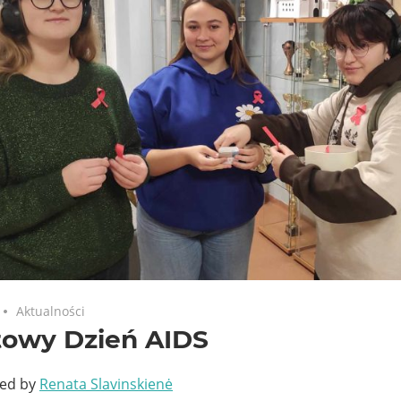
Aktualności
towy Dzień AIDS
ted by
Renata Slavinskienė