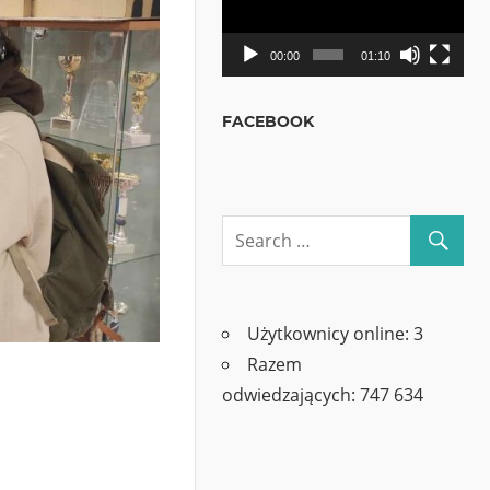
00:00
01:10
FACEBOOK
Użytkownicy online:
3
Razem
odwiedzających:
747 634