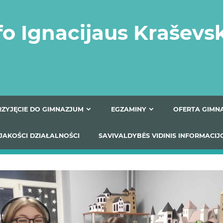
fo Ignacijaus Kraševs
PRZYJĘCIE DO GIMNAZJUM
EGZAMINY
O
YNIKI JAKOŚCI DZIAŁALNOŚCI
SAVIVALDYBĖS VIDINIS