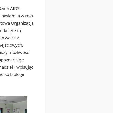
zień AIDS.
 hasłem, a w roku
atowa Organizacja
otknięte tą
 w walce z
wejściowych,
 miały możliwość
poznać się z
adziei”, wpisując
lka biologii