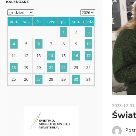
KALENDARZ
pon.
wt.
śr.
czw.
pt.
sob.
niedz.
1
2
3
4
5
6
7
8
9
10
11
12
13
14
15
16
17
2023-12-01
Świa
18
19
20
21
22
23
24
Pos
25
26
27
28
29
30
31