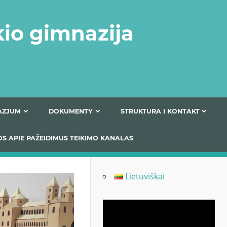
kio gimnazija
FERTA GIMNAZJUM
DOKUMENTY
STRUKTURA
 INFORMACIJOS APIE PAŽEIDIMUS TEIKIMO KANALAS
Lietuviškai
Odtwarzacz
video