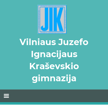
Skip
to
content
Vilniaus Juzefo
Ignacijaus
Kraševskio
gimnazija