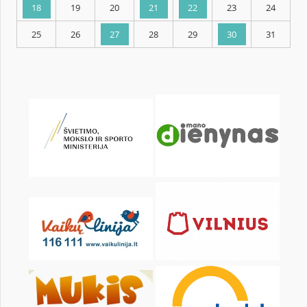
KALENDARZ
pon.
wt.
śr.
czw.
pt.
sob.
1
2